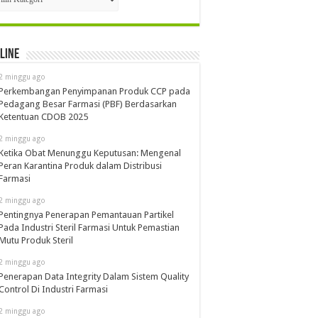
line
2 minggu ago
Perkembangan Penyimpanan Produk CCP pada
Pedagang Besar Farmasi (PBF) Berdasarkan
Ketentuan CDOB 2025
2 minggu ago
Ketika Obat Menunggu Keputusan: Mengenal
Peran Karantina Produk dalam Distribusi
Farmasi
2 minggu ago
Pentingnya Penerapan Pemantauan Partikel
Pada Industri Steril Farmasi Untuk Pemastian
Mutu Produk Steril
2 minggu ago
Penerapan Data Integrity Dalam Sistem Quality
Control Di Industri Farmasi
2 minggu ago