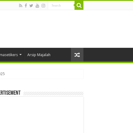
masetikers
Arsip Majalah
025
ertisement