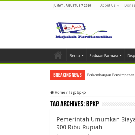
About Us
Donas
JUMAT , AGUSTUS 7 2026
Berita
Sediaan Farmasi
Dis
Breaking News
Perkembangan Penyimpanan 
Home
/
Tag:
bpkp
Tag Archives:
bpkp
Pemerintah Umumkan Biaya
900 Ribu Rupiah