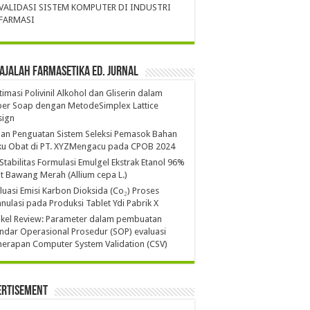
VALIDASI SISTEM KOMPUTER DI INDUSTRI
FARMASI
ajalah Farmasetika Ed. Jurnal
imasi Polivinil Alkohol dan Gliserin dalam
per Soap dengan MetodeSimplex Lattice
sign
ian Penguatan Sistem Seleksi Pemasok Bahan
ku Obat di PT. XYZMengacu pada CPOB 2024
 Stabilitas Formulasi Emulgel Ekstrak Etanol 96%
it Bawang Merah (Allium cepa L.)
luasi Emisi Karbon Dioksida (Co₂) Proses
nulasi pada Produksi Tablet Ydi Pabrik X
ikel Review: Parameter dalam pembuatan
ndar Operasional Prosedur (SOP) evaluasi
erapan Computer System Validation (CSV)
ertisement