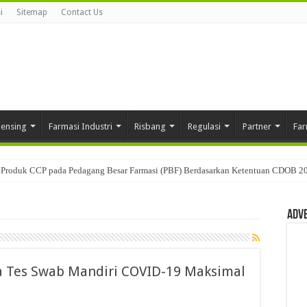
i
Sitemap
Contact Us
pensing
Farmasi Industri
Risbang
Regulasi
Partner
Far
Produk CCP pada Pedagang Besar Farmasi (PBF) Berdasarkan Ketentuan CDOB 2
Adv
 Tes Swab Mandiri COVID-19 Maksimal