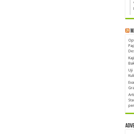
M
Opt
Pa
De
Kaj
Ba
Uji
Kul
Eva
Gra
Art
Sta
pen
Adv