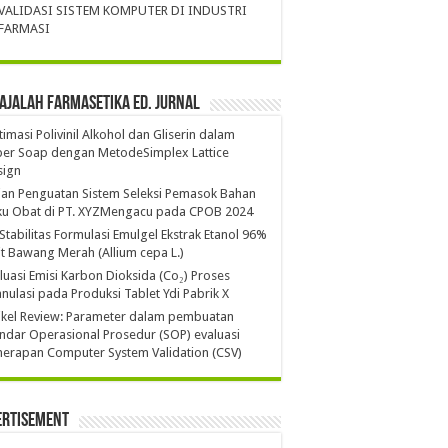
VALIDASI SISTEM KOMPUTER DI INDUSTRI
FARMASI
ajalah Farmasetika Ed. Jurnal
imasi Polivinil Alkohol dan Gliserin dalam
per Soap dengan MetodeSimplex Lattice
sign
ian Penguatan Sistem Seleksi Pemasok Bahan
ku Obat di PT. XYZMengacu pada CPOB 2024
 Stabilitas Formulasi Emulgel Ekstrak Etanol 96%
it Bawang Merah (Allium cepa L.)
luasi Emisi Karbon Dioksida (Co₂) Proses
nulasi pada Produksi Tablet Ydi Pabrik X
ikel Review: Parameter dalam pembuatan
ndar Operasional Prosedur (SOP) evaluasi
erapan Computer System Validation (CSV)
ertisement