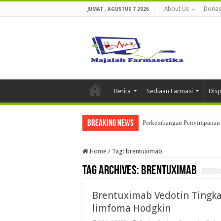
About Us
Donas
JUMAT , AGUSTUS 7 2026
Berita
Sediaan Farmasi
Dis
Breaking News
Perkembangan Penyimpanan 
Home
/
Tag:
brentuximab
Tag Archives:
brentuximab
Brentuximab Vedotin Tingk
limfoma Hodgkin