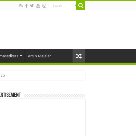
masetikers
Arsip Majalah
025
ertisement