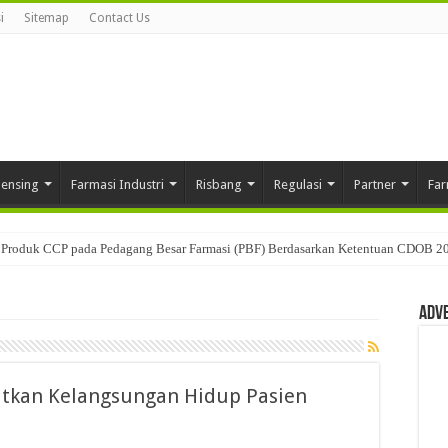
i
Sitemap
Contact Us
pensing
Farmasi Industri
Risbang
Regulasi
Partner
Far
Produk CCP pada Pedagang Besar Farmasi (PBF) Berdasarkan Ketentuan CDOB 2
Adv
atkan Kelangsungan Hidup Pasien