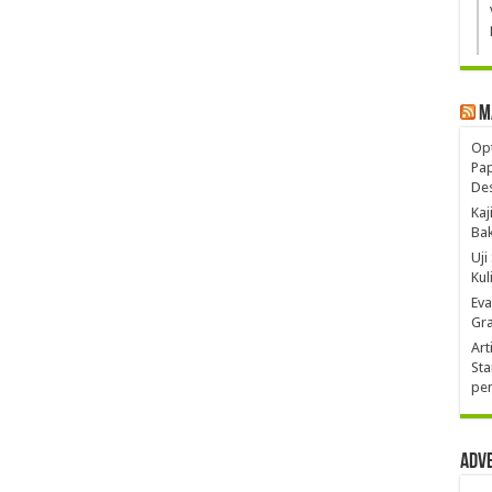
M
Opt
Pa
De
Kaj
Ba
Uji
Kul
Eva
Gra
Art
Sta
pen
Adv