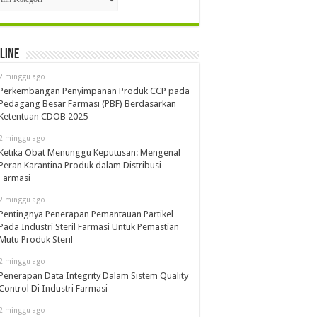
line
2 minggu ago
Perkembangan Penyimpanan Produk CCP pada
Pedagang Besar Farmasi (PBF) Berdasarkan
Ketentuan CDOB 2025
2 minggu ago
Ketika Obat Menunggu Keputusan: Mengenal
Peran Karantina Produk dalam Distribusi
Farmasi
2 minggu ago
Pentingnya Penerapan Pemantauan Partikel
Pada Industri Steril Farmasi Untuk Pemastian
Mutu Produk Steril
2 minggu ago
Penerapan Data Integrity Dalam Sistem Quality
Control Di Industri Farmasi
2 minggu ago