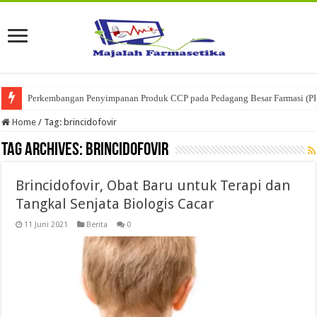
Perkembangan Penyimpanan Produk CCP pada Pedagang Besar Farmasi (P
Home
/
Tag:
brincidofovir
Tag Archives:
brincidofovir
Brincidofovir, Obat Baru untuk Terapi dan
Tangkal Senjata Biologis Cacar
11 Juni 2021
Berita
0