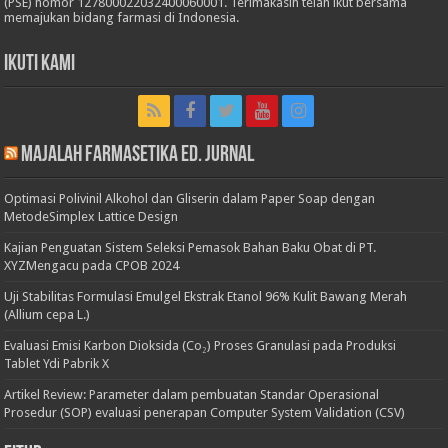
(PSE) nomor 127800022032400060001. Terimakasih telah ikut bersama
memajukan bidang farmasi di Indonesia.
Ikuti Kami
Majalah Farmasetika Ed. Jurnal
Optimasi Polivinil Alkohol dan Gliserin dalam Paper Soap dengan
MetodeSimplex Lattice Design
Kajian Penguatan Sistem Seleksi Pemasok Bahan Baku Obat di PT.
XYZMengacu pada CPOB 2024
Uji Stabilitas Formulasi Emulgel Ekstrak Etanol 96% Kulit Bawang Merah
(Allium cepa L.)
Evaluasi Emisi Karbon Dioksida (Co₂) Proses Granulasi pada Produksi
Tablet Ydi Pabrik X
Artikel Review: Parameter dalam pembuatan Standar Operasional
Prosedur (SOP) evaluasi penerapan Computer System Validation (CSV)