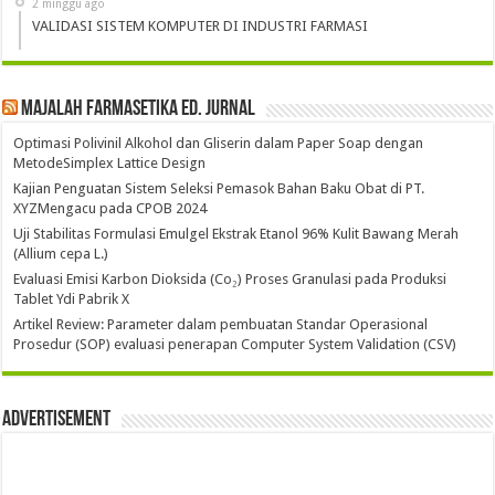
2 minggu ago
VALIDASI SISTEM KOMPUTER DI INDUSTRI FARMASI
Majalah Farmasetika Ed. Jurnal
Optimasi Polivinil Alkohol dan Gliserin dalam Paper Soap dengan
MetodeSimplex Lattice Design
Kajian Penguatan Sistem Seleksi Pemasok Bahan Baku Obat di PT.
XYZMengacu pada CPOB 2024
Uji Stabilitas Formulasi Emulgel Ekstrak Etanol 96% Kulit Bawang Merah
(Allium cepa L.)
Evaluasi Emisi Karbon Dioksida (Co₂) Proses Granulasi pada Produksi
Tablet Ydi Pabrik X
Artikel Review: Parameter dalam pembuatan Standar Operasional
Prosedur (SOP) evaluasi penerapan Computer System Validation (CSV)
Advertisement