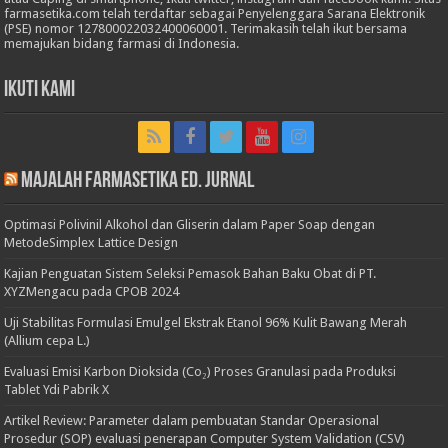
farmasetika.com telah terdaftar sebagai Penyelenggara Sarana Elektronik
(PSE) nomor 127800022032400060001. Terimakasih telah ikut bersama
memajukan bidang farmasi di Indonesia.
Ikuti Kami
Majalah Farmasetika Ed. Jurnal
Optimasi Polivinil Alkohol dan Gliserin dalam Paper Soap dengan
MetodeSimplex Lattice Design
Kajian Penguatan Sistem Seleksi Pemasok Bahan Baku Obat di PT.
XYZMengacu pada CPOB 2024
Uji Stabilitas Formulasi Emulgel Ekstrak Etanol 96% Kulit Bawang Merah
(Allium cepa L.)
Evaluasi Emisi Karbon Dioksida (Co₂) Proses Granulasi pada Produksi
Tablet Ydi Pabrik X
Artikel Review: Parameter dalam pembuatan Standar Operasional
Prosedur (SOP) evaluasi penerapan Computer System Validation (CSV)