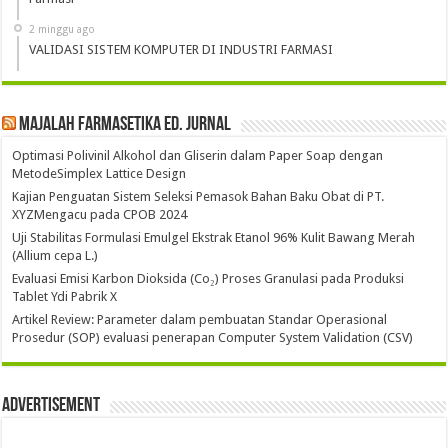
2 minggu ago
VALIDASI SISTEM KOMPUTER DI INDUSTRI FARMASI
Majalah Farmasetika Ed. Jurnal
Optimasi Polivinil Alkohol dan Gliserin dalam Paper Soap dengan
MetodeSimplex Lattice Design
Kajian Penguatan Sistem Seleksi Pemasok Bahan Baku Obat di PT.
XYZMengacu pada CPOB 2024
Uji Stabilitas Formulasi Emulgel Ekstrak Etanol 96% Kulit Bawang Merah
(Allium cepa L.)
Evaluasi Emisi Karbon Dioksida (Co₂) Proses Granulasi pada Produksi
Tablet Ydi Pabrik X
Artikel Review: Parameter dalam pembuatan Standar Operasional
Prosedur (SOP) evaluasi penerapan Computer System Validation (CSV)
Advertisement