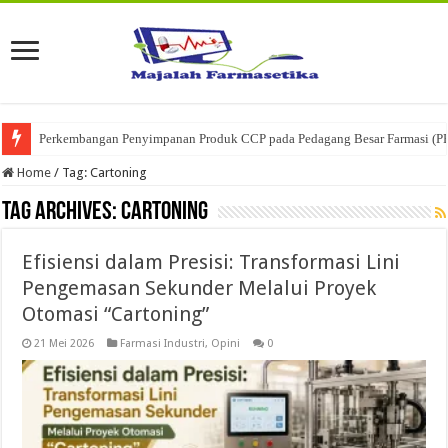
Perkembangan Penyimpanan Produk CCP pada Pedagang Besar Farmasi (P
Home
/
Tag:
Cartoning
Tag Archives:
Cartoning
Efisiensi dalam Presisi: Transformasi Lini
Pengemasan Sekunder Melalui Proyek
Otomasi “Cartoning”
21 Mei 2026
Farmasi Industri
,
Opini
0