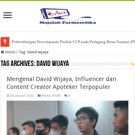
Perkembangan Penyimpanan Produk CCP pada Pedagang Besar Farmasi (P
Home
/
Tag:
david wijaya
Tag Archives:
david wijaya
Mengenal David Wijaya, Influencer dan
Content Creator Apoteker Terpopuler
26 Januari 2023
Berita
,
Profil
0