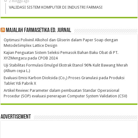
2 minggu ago
VALIDASI SISTEM KOMPUTER DI INDUSTRI FARMASI
Majalah Farmasetika Ed. Jurnal
Optimasi Polivinil Alkohol dan Gliserin dalam Paper Soap dengan
MetodeSimplex Lattice Design
Kajian Penguatan Sistem Seleksi Pemasok Bahan Baku Obat di PT.
XYZMengacu pada CPOB 2024
Uji Stabilitas Formulasi Emulgel Ekstrak Etanol 96% Kulit Bawang Merah
(Allium cepa L.)
Evaluasi Emisi Karbon Dioksida (Co₂) Proses Granulasi pada Produksi
Tablet Ydi Pabrik X
Artikel Review: Parameter dalam pembuatan Standar Operasional
Prosedur (SOP) evaluasi penerapan Computer System Validation (CSV)
Advertisement