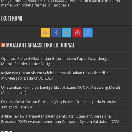
(PSE) nomor 127800022032400060001. Terimakasih telah ikut bersama
memajukan bidang farmasi di Indonesia.
Ikuti Kami
Majalah Farmasetika Ed. Jurnal
Optimasi Polivinil Alkohol dan Gliserin dalam Paper Soap dengan
MetodeSimplex Lattice Design
Kajian Penguatan Sistem Seleksi Pemasok Bahan Baku Obat di PT.
XYZMengacu pada CPOB 2024
Uji Stabilitas Formulasi Emulgel Ekstrak Etanol 96% Kulit Bawang Merah
(Allium cepa L.)
Evaluasi Emisi Karbon Dioksida (Co₂) Proses Granulasi pada Produksi
Tablet Ydi Pabrik X
Artikel Review: Parameter dalam pembuatan Standar Operasional
Prosedur (SOP) evaluasi penerapan Computer System Validation (CSV)