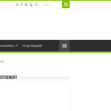
masetikers
Arsip Majalah
025
ertisement