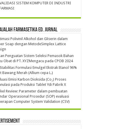
VALIDASI SISTEM KOMPUTER DI INDUSTRI
FARMASI
ajalah Farmasetika Ed. Jurnal
imasi Polivinil Alkohol dan Gliserin dalam
per Soap dengan MetodeSimplex Lattice
sign
ian Penguatan Sistem Seleksi Pemasok Bahan
ku Obat di PT. XYZMengacu pada CPOB 2024
 Stabilitas Formulasi Emulgel Ekstrak Etanol 96%
it Bawang Merah (Allium cepa L.)
luasi Emisi Karbon Dioksida (Co₂) Proses
nulasi pada Produksi Tablet Ydi Pabrik X
ikel Review: Parameter dalam pembuatan
ndar Operasional Prosedur (SOP) evaluasi
erapan Computer System Validation (CSV)
ertisement