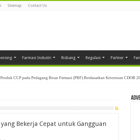
i
Sitemap
Contact Us
pensing
Farmasi Industri
Risbang
Regulasi
Partner
Far
Produk CCP pada Pedagang Besar Farmasi (PBF) Berdasarkan Ketentuan CDOB 2
Adv
a yang Bekerja Cepat untuk Gangguan