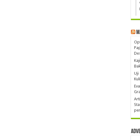
M
Opt
Pa
De
Kaj
Ba
Uji
Kul
Eva
Gra
Art
Sta
pen
Adv