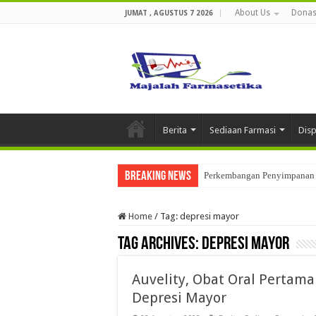
About Us
Donas
JUMAT , AGUSTUS 7 2026
Berita
Sediaan Farmasi
Dis
Breaking News
Perkembangan Penyimpanan 
Home
/
Tag:
depresi mayor
Tag Archives:
depresi mayor
Auvelity, Obat Oral Pertam
Depresi Mayor