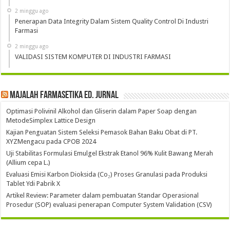
2 minggu ago
Penerapan Data Integrity Dalam Sistem Quality Control Di Industri
Farmasi
2 minggu ago
VALIDASI SISTEM KOMPUTER DI INDUSTRI FARMASI
Majalah Farmasetika Ed. Jurnal
Optimasi Polivinil Alkohol dan Gliserin dalam Paper Soap dengan
MetodeSimplex Lattice Design
Kajian Penguatan Sistem Seleksi Pemasok Bahan Baku Obat di PT.
XYZMengacu pada CPOB 2024
Uji Stabilitas Formulasi Emulgel Ekstrak Etanol 96% Kulit Bawang Merah
(Allium cepa L.)
Evaluasi Emisi Karbon Dioksida (Co₂) Proses Granulasi pada Produksi
Tablet Ydi Pabrik X
Artikel Review: Parameter dalam pembuatan Standar Operasional
Prosedur (SOP) evaluasi penerapan Computer System Validation (CSV)