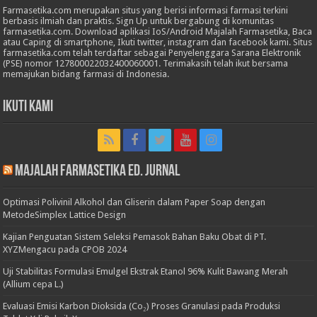
Farmasetika.com merupakan situs yang berisi informasi farmasi terkini
berbasis ilmiah dan praktis. Sign Up untuk bergabung di komunitas
farmasetika.com. Download aplikasi IoS/Android Majalah Farmasetika, Baca
atau Caping di smartphone, Ikuti twitter, instagram dan facebook kami. Situs
farmasetika.com telah terdaftar sebagai Penyelenggara Sarana Elektronik
(PSE) nomor 127800022032400060001. Terimakasih telah ikut bersama
memajukan bidang farmasi di Indonesia.
Ikuti Kami
Majalah Farmasetika Ed. Jurnal
Optimasi Polivinil Alkohol dan Gliserin dalam Paper Soap dengan
MetodeSimplex Lattice Design
Kajian Penguatan Sistem Seleksi Pemasok Bahan Baku Obat di PT.
XYZMengacu pada CPOB 2024
Uji Stabilitas Formulasi Emulgel Ekstrak Etanol 96% Kulit Bawang Merah
(Allium cepa L.)
Evaluasi Emisi Karbon Dioksida (Co₂) Proses Granulasi pada Produksi