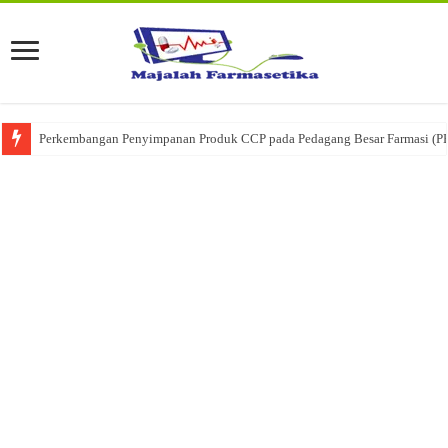
Perkembangan Penyimpanan Produk CCP pada Pedagang Besar Farmasi (P