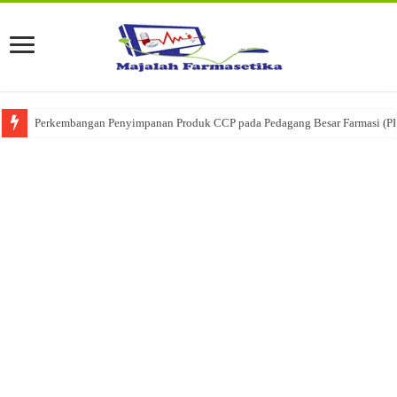
Perkembangan Penyimpanan Produk CCP pada Pedagang Besar Farmasi (P