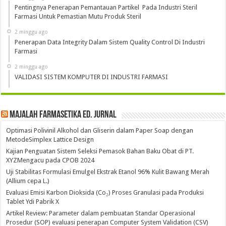
Pentingnya Penerapan Pemantauan Partikel Pada Industri Steril
Farmasi Untuk Pemastian Mutu Produk Steril
2 minggu ago
Penerapan Data Integrity Dalam Sistem Quality Control Di Industri
Farmasi
2 minggu ago
VALIDASI SISTEM KOMPUTER DI INDUSTRI FARMASI
Majalah Farmasetika Ed. Jurnal
Optimasi Polivinil Alkohol dan Gliserin dalam Paper Soap dengan
MetodeSimplex Lattice Design
Kajian Penguatan Sistem Seleksi Pemasok Bahan Baku Obat di PT.
XYZMengacu pada CPOB 2024
Uji Stabilitas Formulasi Emulgel Ekstrak Etanol 96% Kulit Bawang Merah
(Allium cepa L.)
Evaluasi Emisi Karbon Dioksida (Co₂) Proses Granulasi pada Produksi
Tablet Ydi Pabrik X
Artikel Review: Parameter dalam pembuatan Standar Operasional
Prosedur (SOP) evaluasi penerapan Computer System Validation (CSV)