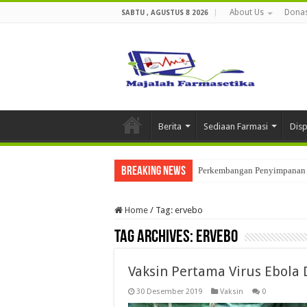
About Us
Donas
SABTU , AGUSTUS 8 2026
Berita
Sediaan Farmasi
Dis
Breaking News
Perkembangan Penyimpanan 
Home
/
Tag:
ervebo
Tag Archives:
ervebo
Vaksin Pertama Virus Ebola 
30 Desember 2019
Vaksin
0