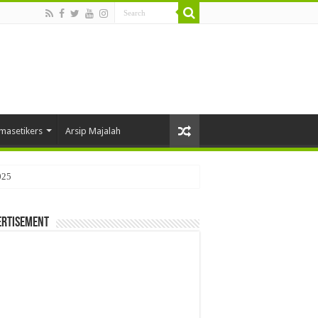
masetikers
Arsip Majalah
025
ertisement