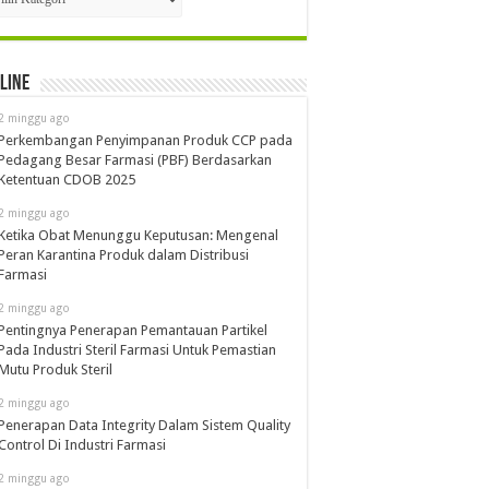
line
2 minggu ago
Perkembangan Penyimpanan Produk CCP pada
Pedagang Besar Farmasi (PBF) Berdasarkan
Ketentuan CDOB 2025
2 minggu ago
Ketika Obat Menunggu Keputusan: Mengenal
Peran Karantina Produk dalam Distribusi
Farmasi
2 minggu ago
Pentingnya Penerapan Pemantauan Partikel
Pada Industri Steril Farmasi Untuk Pemastian
Mutu Produk Steril
2 minggu ago
Penerapan Data Integrity Dalam Sistem Quality
Control Di Industri Farmasi
2 minggu ago