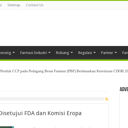
i
Sitemap
Contact Us
pensing
Farmasi Industri
Risbang
Regulasi
Partner
Far
Produk CCP pada Pedagang Besar Farmasi (PBF) Berdasarkan Ketentuan CDOB 2
Adv
Disetujui FDA dan Komisi Eropa