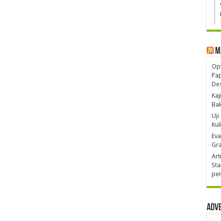
M
Opt
Pa
De
Kaj
Ba
Uji
Kul
Eva
Gra
Art
Sta
pen
Adv