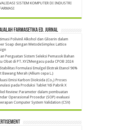
VALIDASI SISTEM KOMPUTER DI INDUSTRI
FARMASI
ajalah Farmasetika Ed. Jurnal
imasi Polivinil Alkohol dan Gliserin dalam
per Soap dengan MetodeSimplex Lattice
sign
ian Penguatan Sistem Seleksi Pemasok Bahan
ku Obat di PT. XYZMengacu pada CPOB 2024
 Stabilitas Formulasi Emulgel Ekstrak Etanol 96%
it Bawang Merah (Allium cepa L.)
luasi Emisi Karbon Dioksida (Co₂) Proses
nulasi pada Produksi Tablet Ydi Pabrik X
ikel Review: Parameter dalam pembuatan
ndar Operasional Prosedur (SOP) evaluasi
erapan Computer System Validation (CSV)
ertisement