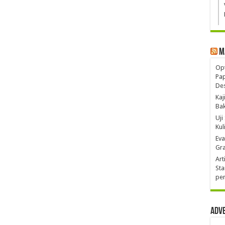
M
Opt
Pa
De
Kaj
Ba
Uji
Kul
Eva
Gra
Art
Sta
pen
Adv