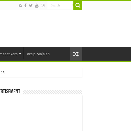
masetikers
Arsip Majalah
025
ertisement