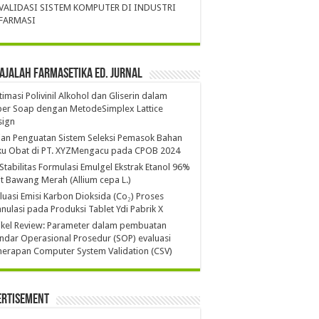
VALIDASI SISTEM KOMPUTER DI INDUSTRI
FARMASI
ajalah Farmasetika Ed. Jurnal
imasi Polivinil Alkohol dan Gliserin dalam
per Soap dengan MetodeSimplex Lattice
sign
ian Penguatan Sistem Seleksi Pemasok Bahan
ku Obat di PT. XYZMengacu pada CPOB 2024
 Stabilitas Formulasi Emulgel Ekstrak Etanol 96%
it Bawang Merah (Allium cepa L.)
luasi Emisi Karbon Dioksida (Co₂) Proses
nulasi pada Produksi Tablet Ydi Pabrik X
ikel Review: Parameter dalam pembuatan
ndar Operasional Prosedur (SOP) evaluasi
erapan Computer System Validation (CSV)
ertisement