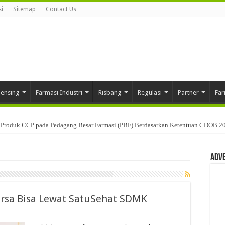
i
Sitemap
Contact Us
pensing
Farmasi Industri
Risbang
Regulasi
Partner
Far
Produk CCP pada Pedagang Besar Farmasi (PBF) Berdasarkan Ketentuan CDOB 2
Adv
rsa Bisa Lewat SatuSehat SDMK