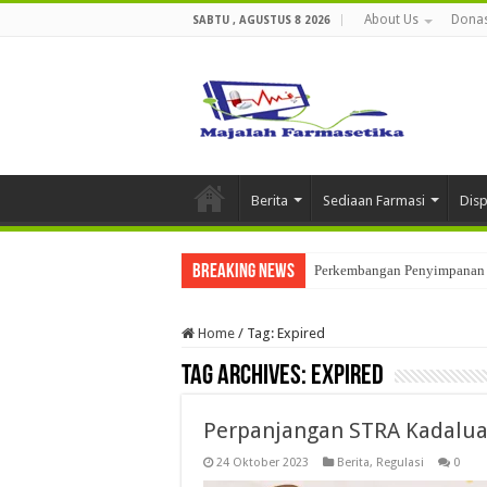
About Us
Donas
SABTU , AGUSTUS 8 2026
Berita
Sediaan Farmasi
Dis
Breaking News
Perkembangan Penyimpanan 
Home
/
Tag:
Expired
Tag Archives:
Expired
Perpanjangan STRA Kadalua
24 Oktober 2023
Berita
,
Regulasi
0