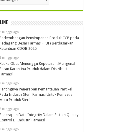
line
2 minggu ago
Perkembangan Penyimpanan Produk CCP pada
Pedagang Besar Farmasi (PBF) Berdasarkan
Ketentuan CDOB 2025
2 minggu ago
Ketika Obat Menunggu Keputusan: Mengenal
Peran Karantina Produk dalam Distribusi
Farmasi
2 minggu ago
Pentingnya Penerapan Pemantauan Partikel
Pada Industri Steril Farmasi Untuk Pemastian
Mutu Produk Steril
2 minggu ago
Penerapan Data Integrity Dalam Sistem Quality
Control Di Industri Farmasi
2 minggu ago