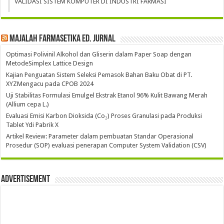
VALIDASI SISTEM KOMPUTER DI INDUSTRI FARMASI
Majalah Farmasetika Ed. Jurnal
Optimasi Polivinil Alkohol dan Gliserin dalam Paper Soap dengan
MetodeSimplex Lattice Design
Kajian Penguatan Sistem Seleksi Pemasok Bahan Baku Obat di PT.
XYZMengacu pada CPOB 2024
Uji Stabilitas Formulasi Emulgel Ekstrak Etanol 96% Kulit Bawang Merah
(Allium cepa L.)
Evaluasi Emisi Karbon Dioksida (Co₂) Proses Granulasi pada Produksi
Tablet Ydi Pabrik X
Artikel Review: Parameter dalam pembuatan Standar Operasional
Prosedur (SOP) evaluasi penerapan Computer System Validation (CSV)
Advertisement