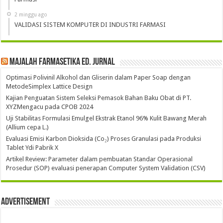
2 minggu ago
VALIDASI SISTEM KOMPUTER DI INDUSTRI FARMASI
Majalah Farmasetika Ed. Jurnal
Optimasi Polivinil Alkohol dan Gliserin dalam Paper Soap dengan
MetodeSimplex Lattice Design
Kajian Penguatan Sistem Seleksi Pemasok Bahan Baku Obat di PT.
XYZMengacu pada CPOB 2024
Uji Stabilitas Formulasi Emulgel Ekstrak Etanol 96% Kulit Bawang Merah
(Allium cepa L.)
Evaluasi Emisi Karbon Dioksida (Co₂) Proses Granulasi pada Produksi
Tablet Ydi Pabrik X
Artikel Review: Parameter dalam pembuatan Standar Operasional
Prosedur (SOP) evaluasi penerapan Computer System Validation (CSV)
Advertisement