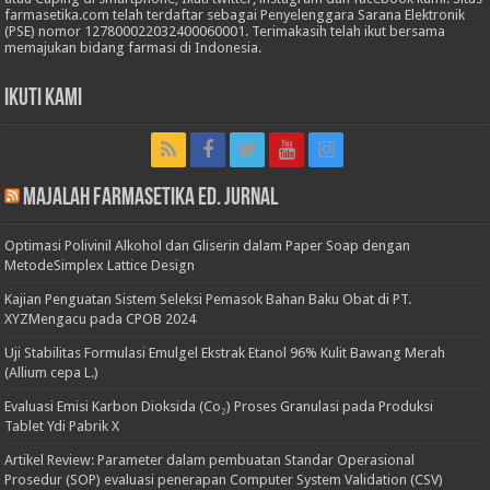
farmasetika.com telah terdaftar sebagai Penyelenggara Sarana Elektronik
(PSE) nomor 127800022032400060001. Terimakasih telah ikut bersama
memajukan bidang farmasi di Indonesia.
Ikuti Kami
Majalah Farmasetika Ed. Jurnal
Optimasi Polivinil Alkohol dan Gliserin dalam Paper Soap dengan
MetodeSimplex Lattice Design
Kajian Penguatan Sistem Seleksi Pemasok Bahan Baku Obat di PT.
XYZMengacu pada CPOB 2024
Uji Stabilitas Formulasi Emulgel Ekstrak Etanol 96% Kulit Bawang Merah
(Allium cepa L.)
Evaluasi Emisi Karbon Dioksida (Co₂) Proses Granulasi pada Produksi
Tablet Ydi Pabrik X
Artikel Review: Parameter dalam pembuatan Standar Operasional
Prosedur (SOP) evaluasi penerapan Computer System Validation (CSV)