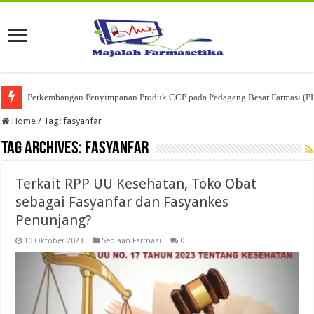
Perkembangan Penyimpanan Produk CCP pada Pedagang Besar Farmasi (P
Home
/
Tag:
fasyanfar
Tag Archives:
fasyanfar
Terkait RPP UU Kesehatan, Toko Obat
sebagai Fasyanfar dan Fasyankes
Penunjang?
10 Oktober 2023
Sediaan Farmasi
0