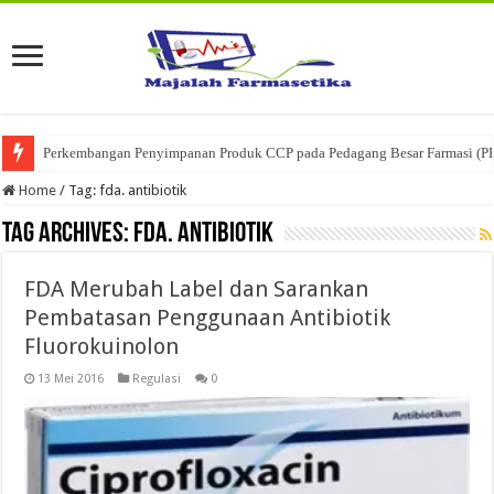
Perkembangan Penyimpanan Produk CCP pada Pedagang Besar Farmasi (P
Home
/
Tag:
fda. antibiotik
Tag Archives:
fda. antibiotik
FDA Merubah Label dan Sarankan
Pembatasan Penggunaan Antibiotik
Fluorokuinolon
13 Mei 2016
Regulasi
0