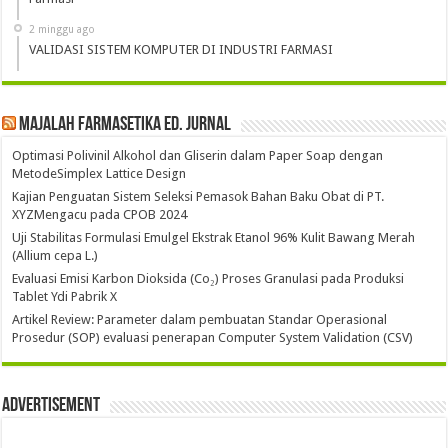
2 minggu ago
VALIDASI SISTEM KOMPUTER DI INDUSTRI FARMASI
Majalah Farmasetika Ed. Jurnal
Optimasi Polivinil Alkohol dan Gliserin dalam Paper Soap dengan
MetodeSimplex Lattice Design
Kajian Penguatan Sistem Seleksi Pemasok Bahan Baku Obat di PT.
XYZMengacu pada CPOB 2024
Uji Stabilitas Formulasi Emulgel Ekstrak Etanol 96% Kulit Bawang Merah
(Allium cepa L.)
Evaluasi Emisi Karbon Dioksida (Co₂) Proses Granulasi pada Produksi
Tablet Ydi Pabrik X
Artikel Review: Parameter dalam pembuatan Standar Operasional
Prosedur (SOP) evaluasi penerapan Computer System Validation (CSV)
Advertisement