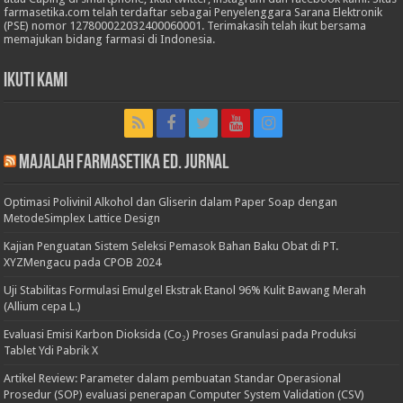
farmasetika.com telah terdaftar sebagai Penyelenggara Sarana Elektronik
(PSE) nomor 127800022032400060001. Terimakasih telah ikut bersama
memajukan bidang farmasi di Indonesia.
Ikuti Kami
Majalah Farmasetika Ed. Jurnal
Optimasi Polivinil Alkohol dan Gliserin dalam Paper Soap dengan
MetodeSimplex Lattice Design
Kajian Penguatan Sistem Seleksi Pemasok Bahan Baku Obat di PT.
XYZMengacu pada CPOB 2024
Uji Stabilitas Formulasi Emulgel Ekstrak Etanol 96% Kulit Bawang Merah
(Allium cepa L.)
Evaluasi Emisi Karbon Dioksida (Co₂) Proses Granulasi pada Produksi
Tablet Ydi Pabrik X
Artikel Review: Parameter dalam pembuatan Standar Operasional
Prosedur (SOP) evaluasi penerapan Computer System Validation (CSV)