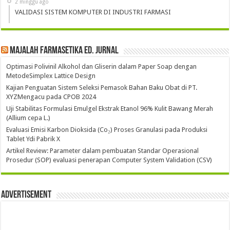
2 minggu ago
VALIDASI SISTEM KOMPUTER DI INDUSTRI FARMASI
Majalah Farmasetika Ed. Jurnal
Optimasi Polivinil Alkohol dan Gliserin dalam Paper Soap dengan
MetodeSimplex Lattice Design
Kajian Penguatan Sistem Seleksi Pemasok Bahan Baku Obat di PT.
XYZMengacu pada CPOB 2024
Uji Stabilitas Formulasi Emulgel Ekstrak Etanol 96% Kulit Bawang Merah
(Allium cepa L.)
Evaluasi Emisi Karbon Dioksida (Co₂) Proses Granulasi pada Produksi
Tablet Ydi Pabrik X
Artikel Review: Parameter dalam pembuatan Standar Operasional
Prosedur (SOP) evaluasi penerapan Computer System Validation (CSV)
Advertisement