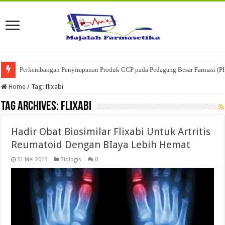
Perkembangan Penyimpanan Produk CCP pada Pedagang Besar Farmasi (P
Home
/
Tag:
flixabi
Tag Archives:
flixabi
Hadir Obat Biosimilar Flixabi Untuk Artritis
Reumatoid Dengan BIaya Lebih Hemat
31 Mei 2016
Biologis
0