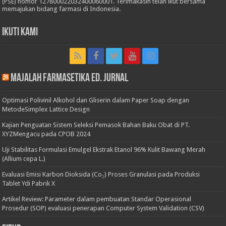
(PSE) nomor 127800022032400060001. Terimakasih telah ikut bersama
memajukan bidang farmasi di Indonesia.
Ikuti Kami
Majalah Farmasetika Ed. Jurnal
Optimasi Polivinil Alkohol dan Gliserin dalam Paper Soap dengan
MetodeSimplex Lattice Design
Kajian Penguatan Sistem Seleksi Pemasok Bahan Baku Obat di PT.
XYZMengacu pada CPOB 2024
Uji Stabilitas Formulasi Emulgel Ekstrak Etanol 96% Kulit Bawang Merah
(Allium cepa L.)
Evaluasi Emisi Karbon Dioksida (Co₂) Proses Granulasi pada Produksi
Tablet Ydi Pabrik X
Artikel Review: Parameter dalam pembuatan Standar Operasional
Prosedur (SOP) evaluasi penerapan Computer System Validation (CSV)