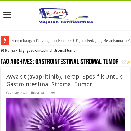
Perkembangan Penyimpanan Produk CCP pada Pedagang Besar Farmasi (P
Home
/
Tag:
gastrointestinal stromal tumor
Tag Archives:
gastrointestinal stromal tumor
Ayvakit (avapritinib), Terapi Spesifik Untuk
Gastrointestinal Stromal Tumor
21 Mei 2020
Zat Aktif
0