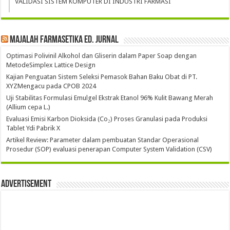
VALIDASI SISTEM KOMPUTER DI INDUSTRI FARMASI
Majalah Farmasetika Ed. Jurnal
Optimasi Polivinil Alkohol dan Gliserin dalam Paper Soap dengan
MetodeSimplex Lattice Design
Kajian Penguatan Sistem Seleksi Pemasok Bahan Baku Obat di PT.
XYZMengacu pada CPOB 2024
Uji Stabilitas Formulasi Emulgel Ekstrak Etanol 96% Kulit Bawang Merah
(Allium cepa L.)
Evaluasi Emisi Karbon Dioksida (Co₂) Proses Granulasi pada Produksi
Tablet Ydi Pabrik X
Artikel Review: Parameter dalam pembuatan Standar Operasional
Prosedur (SOP) evaluasi penerapan Computer System Validation (CSV)
Advertisement