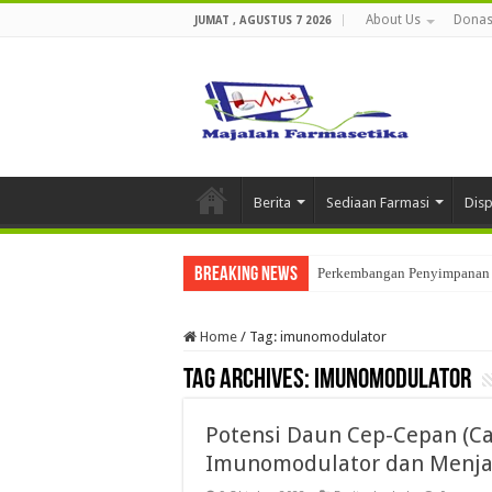
About Us
Donas
JUMAT , AGUSTUS 7 2026
Berita
Sediaan Farmasi
Dis
Breaking News
Perkembangan Penyimpanan 
Home
/
Tag:
imunomodulator
Tag Archives:
imunomodulator
Potensi Daun Cep-Cepan (Ca
Imunomodulator dan Menja