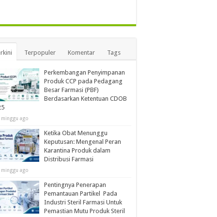
rkini
Terpopuler
Komentar
Tags
Perkembangan Penyimpanan
Produk CCP pada Pedagang
Besar Farmasi (PBF)
Berdasarkan Ketentuan CDOB
25
 minggu ago
Ketika Obat Menunggu
Keputusan: Mengenal Peran
Karantina Produk dalam
Distribusi Farmasi
 minggu ago
Pentingnya Penerapan
Pemantauan Partikel Pada
Industri Steril Farmasi Untuk
Pemastian Mutu Produk Steril