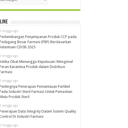
line
2 minggu ago
Perkembangan Penyimpanan Produk CCP pada
Pedagang Besar Farmasi (PBF) Berdasarkan
Ketentuan CDOB 2025
2 minggu ago
Ketika Obat Menunggu Keputusan: Mengenal
Peran Karantina Produk dalam Distribusi
Farmasi
2 minggu ago
Pentingnya Penerapan Pemantauan Partikel
Pada Industri Steril Farmasi Untuk Pemastian
Mutu Produk Steril
2 minggu ago
Penerapan Data Integrity Dalam Sistem Quality
Control Di Industri Farmasi
2 minggu ago