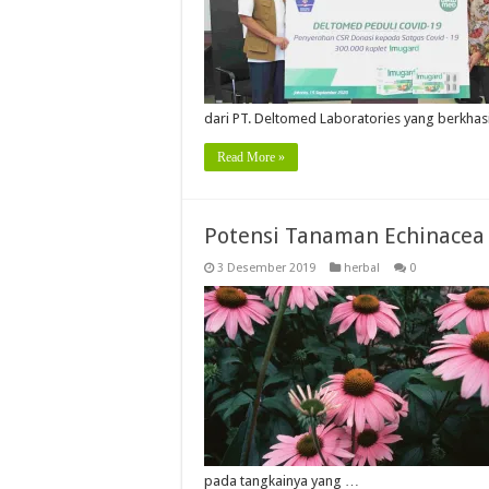
dari PT. Deltomed Laboratories yang berkha
Read More »
Potensi Tanaman Echinacea
3 Desember 2019
herbal
0
pada tangkainya yang …