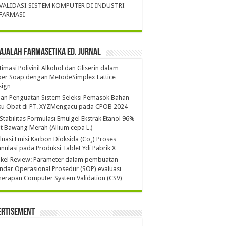
VALIDASI SISTEM KOMPUTER DI INDUSTRI
FARMASI
ajalah Farmasetika Ed. Jurnal
imasi Polivinil Alkohol dan Gliserin dalam
per Soap dengan MetodeSimplex Lattice
sign
ian Penguatan Sistem Seleksi Pemasok Bahan
ku Obat di PT. XYZMengacu pada CPOB 2024
 Stabilitas Formulasi Emulgel Ekstrak Etanol 96%
it Bawang Merah (Allium cepa L.)
luasi Emisi Karbon Dioksida (Co₂) Proses
nulasi pada Produksi Tablet Ydi Pabrik X
ikel Review: Parameter dalam pembuatan
ndar Operasional Prosedur (SOP) evaluasi
erapan Computer System Validation (CSV)
ertisement