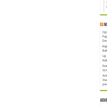
M
Opt
Pa
De
Kaj
Ba
Uji
Kul
Eva
Gra
Art
Sta
pen
Adv