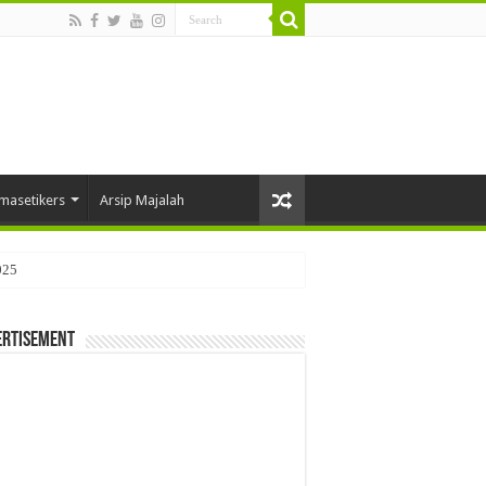
masetikers
Arsip Majalah
025
ertisement