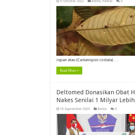
9 Oktober 2022
Berita
,
herbal
0
cepan atau (Castanopsis costata) …
Read More »
Deltomed Donasikan Obat H
Nakes Senilai 1 Milyar Lebih
16 September 2020
Berita
0