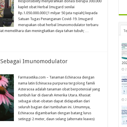
Responsibility menyerahkan donasi berupa 300.000
kaplet obat Herbal Imugard senilai
Rp.1.050.000.000 [1 milyar 50 juta rupiah] kepada
Satuan Tugas Penanganan Covid-19. Imugard
merupakan obat herbal Imunomodulator terbaru
siat memelihara dan meningkatkan daya tahan tubuh; …
Te
 Sebagai Imunomodulator
20
2
Farmasetika.com – Tanaman Echinacea dengan
nama latin Echinacea purpurea tergolong famili
Asteracea adalah tanaman obat berpotensial yang
tumbuh liar di daerah Amerika Utara. Khasiat
2
sebagai obat-obatan dapat didapatkan dari
seluruh bagian dari tumbuhan ini. Umumnya,
Echinacea digambarkan dengan batang lurus
setinggi 2 meter, daun selang (alternate leaves)