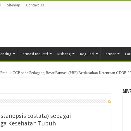
i
Sitemap
Contact Us
pensing
Farmasi Industri
Risbang
Regulasi
Partner
Far
Produk CCP pada Pedagang Besar Farmasi (PBF) Berdasarkan Ketentuan CDOB 2
Adv
stanopsis costata) sebagai
ga Kesehatan Tubuh