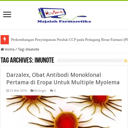
Perkembangan Penyimpanan Produk CCP pada Pedagang Besar Farmasi (P
Home
/
Tag:
imunote
Tag Archives:
imunote
Darzalex, Obat Antibodi Monoklonal
Pertama di Eropa Untuk Multiple Myolema
25 Mei 2016
Biologis
0