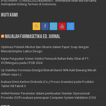
(PSE) nomor 127800022032400060001. Terimakasih telah ikut bersama
memajukan bidang farmasi di Indonesia.
Ikuti Kami
Majalah Farmasetika Ed. Jurnal
Optimasi Polivinil Alkohol dan Gliserin dalam Paper Soap dengan
MetodeSimplex Lattice Design
Kajian Penguatan Sistem Seleksi Pemasok Bahan Baku Obat di PT.
XYZMengacu pada CPOB 2024
Uji Stabilitas Formulasi Emulgel Ekstrak Etanol 96% Kulit Bawang Merah
(Allium cepa L.)
Evaluasi Emisi Karbon Dioksida (Co₂) Proses Granulasi pada Produksi
Tablet Ydi Pabrik X
Artikel Review: Parameter dalam pembuatan Standar Operasional
Prosedur (SOP) evaluasi penerapan Computer System Validation (CSV)