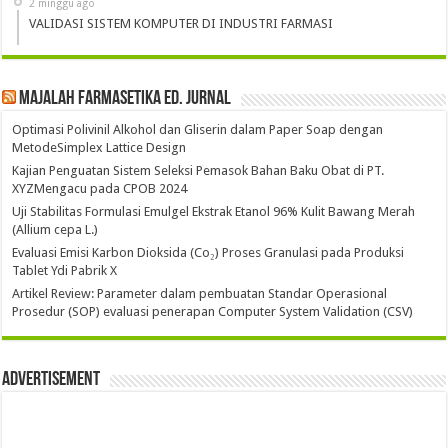
2 minggu ago
VALIDASI SISTEM KOMPUTER DI INDUSTRI FARMASI
Majalah Farmasetika Ed. Jurnal
Optimasi Polivinil Alkohol dan Gliserin dalam Paper Soap dengan
MetodeSimplex Lattice Design
Kajian Penguatan Sistem Seleksi Pemasok Bahan Baku Obat di PT.
XYZMengacu pada CPOB 2024
Uji Stabilitas Formulasi Emulgel Ekstrak Etanol 96% Kulit Bawang Merah
(Allium cepa L.)
Evaluasi Emisi Karbon Dioksida (Co₂) Proses Granulasi pada Produksi
Tablet Ydi Pabrik X
Artikel Review: Parameter dalam pembuatan Standar Operasional
Prosedur (SOP) evaluasi penerapan Computer System Validation (CSV)
Advertisement