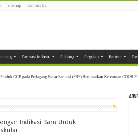
i
Sitemap
Contact Us
pensing
Farmasi Industri
Risbang
Regulasi
Partner
Far
Produk CCP pada Pedagang Besar Farmasi (PBF) Berdasarkan Ketentuan CDOB 2
Adv
dengan Indikasi Baru Untuk
skular