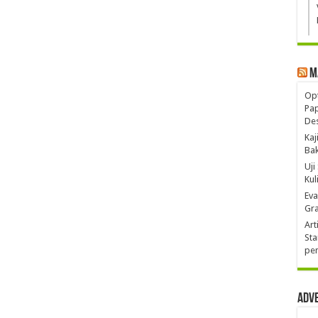
M
Opt
Pa
De
Kaj
Ba
Uji
Kul
Eva
Gra
Art
Sta
pen
Adv