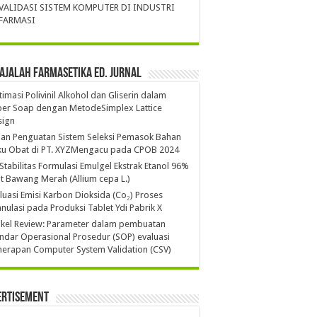
VALIDASI SISTEM KOMPUTER DI INDUSTRI
FARMASI
ajalah Farmasetika Ed. Jurnal
imasi Polivinil Alkohol dan Gliserin dalam
per Soap dengan MetodeSimplex Lattice
sign
ian Penguatan Sistem Seleksi Pemasok Bahan
ku Obat di PT. XYZMengacu pada CPOB 2024
 Stabilitas Formulasi Emulgel Ekstrak Etanol 96%
it Bawang Merah (Allium cepa L.)
luasi Emisi Karbon Dioksida (Co₂) Proses
nulasi pada Produksi Tablet Ydi Pabrik X
ikel Review: Parameter dalam pembuatan
ndar Operasional Prosedur (SOP) evaluasi
erapan Computer System Validation (CSV)
ertisement