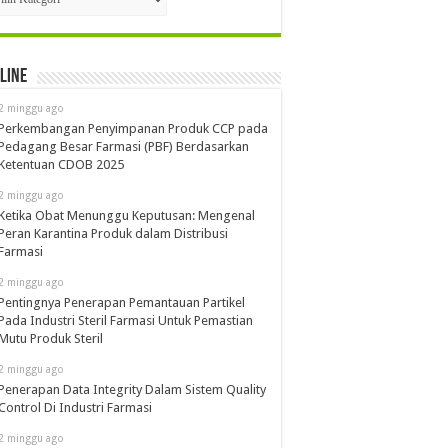
line
2 minggu ago
Perkembangan Penyimpanan Produk CCP pada
Pedagang Besar Farmasi (PBF) Berdasarkan
Ketentuan CDOB 2025
2 minggu ago
Ketika Obat Menunggu Keputusan: Mengenal
Peran Karantina Produk dalam Distribusi
Farmasi
2 minggu ago
Pentingnya Penerapan Pemantauan Partikel
Pada Industri Steril Farmasi Untuk Pemastian
Mutu Produk Steril
2 minggu ago
Penerapan Data Integrity Dalam Sistem Quality
Control Di Industri Farmasi
2 minggu ago