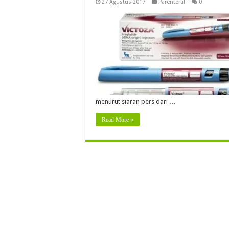
27 Agustus 2017
Parenteral
0
menurut siaran pers dari …
Read More »