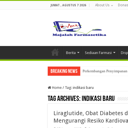
About Us
Donas
JUMAT , AGUSTUS 7 2026
Berita
Sediaan Farmasi
Dis
Breaking News
Perkembangan Penyimpanan 
Home
/
Tag:
indikasi baru
Tag Archives:
indikasi baru
Liraglutide, Obat Diabetes 
Mengurangi Resiko Kardiova