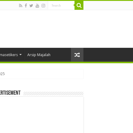
masetikers
Arsip Majalah
025
ertisement