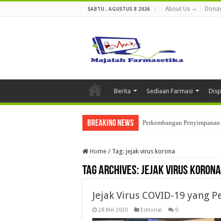
About Us
Donas
SABTU , AGUSTUS 8 2026
Berita
Sediaan Farmasi
Dis
Breaking News
Perkembangan Penyimpanan 
Ketika Obat Menunggu Keput
Home
/
Tag:
jejak virus korona
Tag Archives:
jejak virus korona
Jejak Virus COVID-19 yang 
28 Mei 2020
Editorial
0