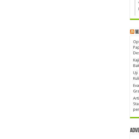
M
Opt
Pa
De
Kaj
Ba
Uji
Kul
Eva
Gra
Art
Sta
pen
Adv