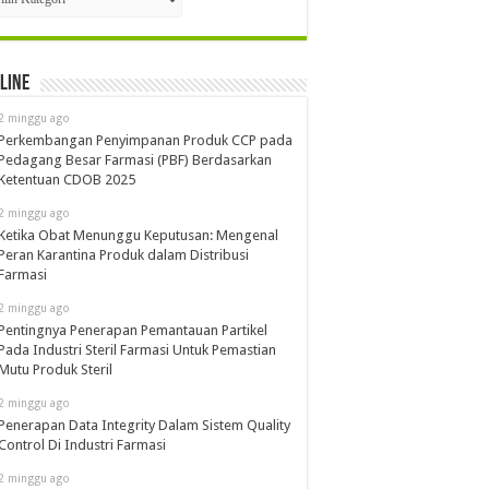
line
2 minggu ago
Perkembangan Penyimpanan Produk CCP pada
Pedagang Besar Farmasi (PBF) Berdasarkan
Ketentuan CDOB 2025
2 minggu ago
Ketika Obat Menunggu Keputusan: Mengenal
Peran Karantina Produk dalam Distribusi
Farmasi
2 minggu ago
Pentingnya Penerapan Pemantauan Partikel
Pada Industri Steril Farmasi Untuk Pemastian
Mutu Produk Steril
2 minggu ago
Penerapan Data Integrity Dalam Sistem Quality
Control Di Industri Farmasi
2 minggu ago