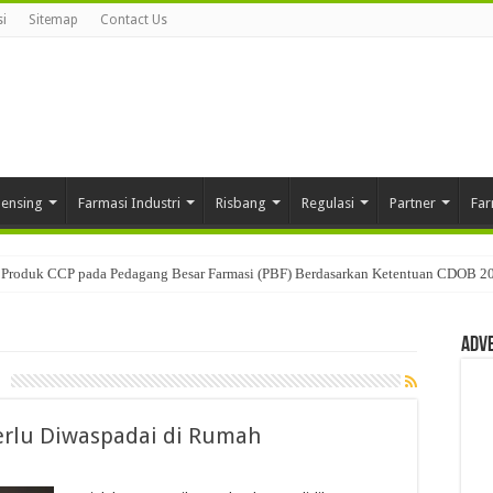
i
Sitemap
Contact Us
pensing
Farmasi Industri
Risbang
Regulasi
Partner
Far
Produk CCP pada Pedagang Besar Farmasi (PBF) Berdasarkan Ketentuan CDOB 2
usan: Mengenal Peran Karantina Produk dalam Distribusi Farmasi
Adv
Perlu Diwaspadai di Rumah