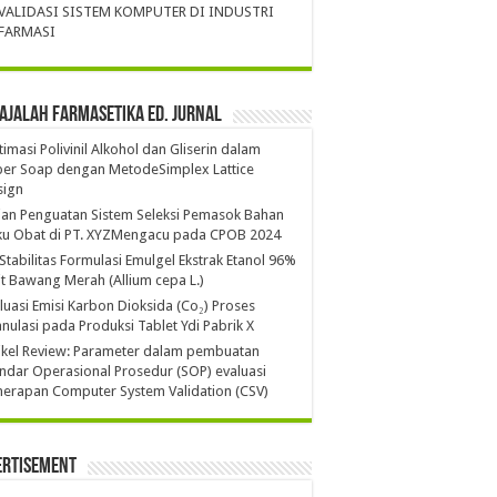
VALIDASI SISTEM KOMPUTER DI INDUSTRI
FARMASI
ajalah Farmasetika Ed. Jurnal
imasi Polivinil Alkohol dan Gliserin dalam
per Soap dengan MetodeSimplex Lattice
sign
ian Penguatan Sistem Seleksi Pemasok Bahan
ku Obat di PT. XYZMengacu pada CPOB 2024
 Stabilitas Formulasi Emulgel Ekstrak Etanol 96%
it Bawang Merah (Allium cepa L.)
luasi Emisi Karbon Dioksida (Co₂) Proses
nulasi pada Produksi Tablet Ydi Pabrik X
ikel Review: Parameter dalam pembuatan
ndar Operasional Prosedur (SOP) evaluasi
erapan Computer System Validation (CSV)
ertisement