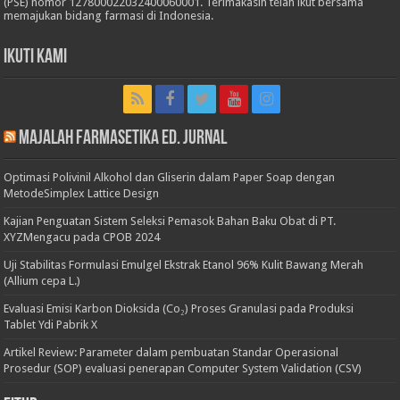
(PSE) nomor 127800022032400060001. Terimakasih telah ikut bersama
memajukan bidang farmasi di Indonesia.
Ikuti Kami
Majalah Farmasetika Ed. Jurnal
Optimasi Polivinil Alkohol dan Gliserin dalam Paper Soap dengan
MetodeSimplex Lattice Design
Kajian Penguatan Sistem Seleksi Pemasok Bahan Baku Obat di PT.
XYZMengacu pada CPOB 2024
Uji Stabilitas Formulasi Emulgel Ekstrak Etanol 96% Kulit Bawang Merah
(Allium cepa L.)
Evaluasi Emisi Karbon Dioksida (Co₂) Proses Granulasi pada Produksi
Tablet Ydi Pabrik X
Artikel Review: Parameter dalam pembuatan Standar Operasional
Prosedur (SOP) evaluasi penerapan Computer System Validation (CSV)