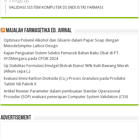
2 minggu ago
VALIDASI SISTEM KOMPUTER DI INDUSTRI FARMASI
Majalah Farmasetika Ed. Jurnal
Optimasi Polivinil Alkohol dan Gliserin dalam Paper Soap dengan
MetodeSimplex Lattice Design
Kajian Penguatan Sistem Seleksi Pemasok Bahan Baku Obat di PT.
XYZMengacu pada CPOB 2024
Uji Stabilitas Formulasi Emulgel Ekstrak Etanol 96% Kulit Bawang Merah
(Allium cepa L.)
Evaluasi Emisi Karbon Dioksida (Co₂) Proses Granulasi pada Produksi
Tablet Ydi Pabrik X
Artikel Review: Parameter dalam pembuatan Standar Operasional
Prosedur (SOP) evaluasi penerapan Computer System Validation (CSV)
Advertisement