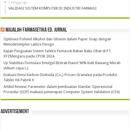
2 minggu ago
VALIDASI SISTEM KOMPUTER DI INDUSTRI FARMASI
Majalah Farmasetika Ed. Jurnal
Optimasi Polivinil Alkohol dan Gliserin dalam Paper Soap dengan
MetodeSimplex Lattice Design
Kajian Penguatan Sistem Seleksi Pemasok Bahan Baku Obat di PT.
XYZMengacu pada CPOB 2024
Uji Stabilitas Formulasi Emulgel Ekstrak Etanol 96% Kulit Bawang Merah
(Allium cepa L.)
Evaluasi Emisi Karbon Dioksida (Co₂) Proses Granulasi pada Produksi
Tablet Ydi Pabrik X
Artikel Review: Parameter dalam pembuatan Standar Operasional
Prosedur (SOP) evaluasi penerapan Computer System Validation (CSV)
Advertisement