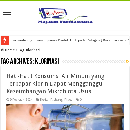
Perkembangan Penyimpanan Produk CCP pada Pedagang Besar Farmasi (P
Home
/
Tag:
Klorinasi
Tag Archives:
Klorinasi
Hati-Hati! Konsumsi Air Minum yang
Terpapar Klorin Dapat Mengganggu
Keseimbangan Mikrobiota Usus
9 Februari 2024
Berita
,
Risbang
,
Riset
0