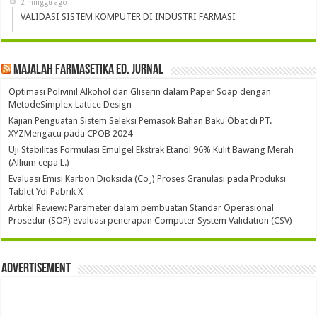
2 minggu ago
VALIDASI SISTEM KOMPUTER DI INDUSTRI FARMASI
Majalah Farmasetika Ed. Jurnal
Optimasi Polivinil Alkohol dan Gliserin dalam Paper Soap dengan
MetodeSimplex Lattice Design
Kajian Penguatan Sistem Seleksi Pemasok Bahan Baku Obat di PT.
XYZMengacu pada CPOB 2024
Uji Stabilitas Formulasi Emulgel Ekstrak Etanol 96% Kulit Bawang Merah
(Allium cepa L.)
Evaluasi Emisi Karbon Dioksida (Co₂) Proses Granulasi pada Produksi
Tablet Ydi Pabrik X
Artikel Review: Parameter dalam pembuatan Standar Operasional
Prosedur (SOP) evaluasi penerapan Computer System Validation (CSV)
Advertisement