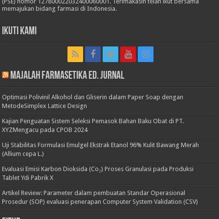
(PSE) nomor 127800022032400060001. Terimakasih telah ikut bersama
memajukan bidang farmasi di Indonesia.
Ikuti Kami
Majalah Farmasetika Ed. Jurnal
Optimasi Polivinil Alkohol dan Gliserin dalam Paper Soap dengan
MetodeSimplex Lattice Design
Kajian Penguatan Sistem Seleksi Pemasok Bahan Baku Obat di PT.
XYZMengacu pada CPOB 2024
Uji Stabilitas Formulasi Emulgel Ekstrak Etanol 96% Kulit Bawang Merah
(Allium cepa L.)
Evaluasi Emisi Karbon Dioksida (Co₂) Proses Granulasi pada Produksi
Tablet Ydi Pabrik X
Artikel Review: Parameter dalam pembuatan Standar Operasional
Prosedur (SOP) evaluasi penerapan Computer System Validation (CSV)