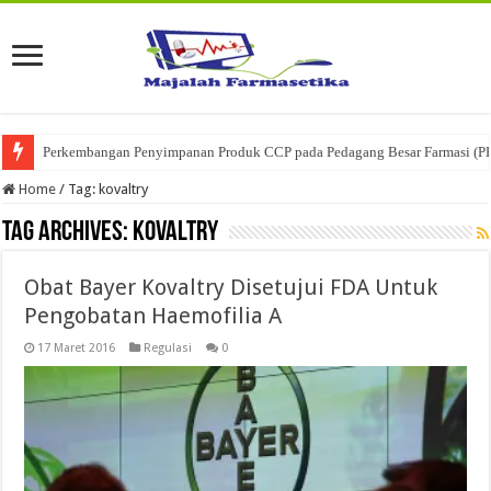
Perkembangan Penyimpanan Produk CCP pada Pedagang Besar Farmasi (P
Home
/
Tag:
kovaltry
Tag Archives:
kovaltry
Obat Bayer Kovaltry Disetujui FDA Untuk
Pengobatan Haemofilia A
17 Maret 2016
Regulasi
0