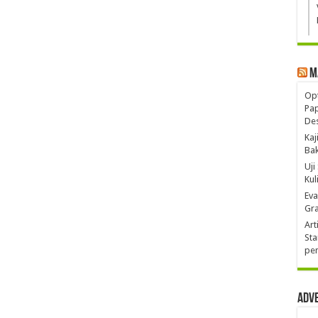
M
Opt
Pa
De
Kaj
Ba
Uji
Kul
Eva
Gra
Art
Sta
pen
Adv