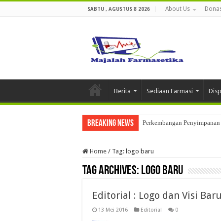
About Us
Donas
SABTU , AGUSTUS 8 2026
Berita
Sediaan Farmasi
Dis
Breaking News
Perkembangan Penyimpanan 
Home
/
Tag:
logo baru
Tag Archives:
logo baru
Editorial : Logo dan Visi Ba
13 Mei 2016
Editorial
0