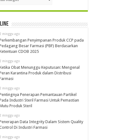
line
2 minggu ago
Perkembangan Penyimpanan Produk CCP pada
Pedagang Besar Farmasi (PBF) Berdasarkan
Ketentuan CDOB 2025
2 minggu ago
Ketika Obat Menunggu Keputusan: Mengenal
Peran Karantina Produk dalam Distribusi
Farmasi
2 minggu ago
Pentingnya Penerapan Pemantauan Partikel
Pada Industri Steril Farmasi Untuk Pemastian
Mutu Produk Steril
2 minggu ago
Penerapan Data Integrity Dalam Sistem Quality
Control Di Industri Farmasi
2 minggu ago