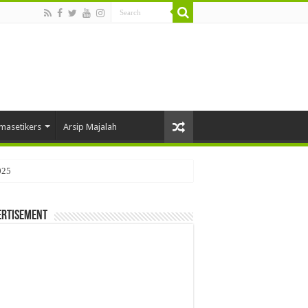
masetikers
Arsip Majalah
025
ertisement