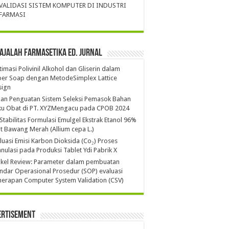
VALIDASI SISTEM KOMPUTER DI INDUSTRI
FARMASI
ajalah Farmasetika Ed. Jurnal
imasi Polivinil Alkohol dan Gliserin dalam
per Soap dengan MetodeSimplex Lattice
sign
ian Penguatan Sistem Seleksi Pemasok Bahan
ku Obat di PT. XYZMengacu pada CPOB 2024
 Stabilitas Formulasi Emulgel Ekstrak Etanol 96%
it Bawang Merah (Allium cepa L.)
luasi Emisi Karbon Dioksida (Co₂) Proses
nulasi pada Produksi Tablet Ydi Pabrik X
ikel Review: Parameter dalam pembuatan
ndar Operasional Prosedur (SOP) evaluasi
erapan Computer System Validation (CSV)
ertisement