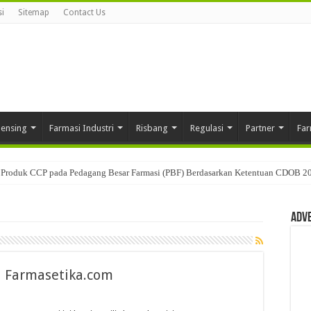
i
Sitemap
Contact Us
pensing
Farmasi Industri
Risbang
Regulasi
Partner
Far
Produk CCP pada Pedagang Besar Farmasi (PBF) Berdasarkan Ketentuan CDOB 2
Adv
ru Farmasetika.com