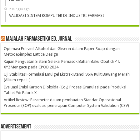
2 minggu ago
VALIDASI SISTEM KOMPUTER DI INDUSTRI FARMASI
Majalah Farmasetika Ed. Jurnal
Optimasi Polivinil Alkohol dan Gliserin dalam Paper Soap dengan
MetodeSimplex Lattice Design
Kajian Penguatan Sistem Seleksi Pemasok Bahan Baku Obat di PT.
XYZMengacu pada CPOB 2024
Uji Stabilitas Formulasi Emulgel Ekstrak Etanol 96% Kulit Bawang Merah
(Allium cepa L.)
Evaluasi Emisi Karbon Dioksida (Co₂) Proses Granulasi pada Produksi
Tablet Ydi Pabrik X
Artikel Review: Parameter dalam pembuatan Standar Operasional
Prosedur (SOP) evaluasi penerapan Computer System Validation (CSV)
Advertisement