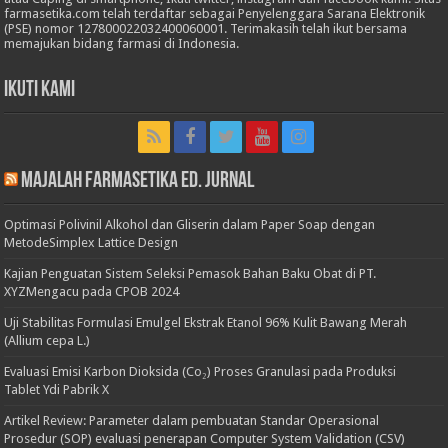
farmasetika.com telah terdaftar sebagai Penyelenggara Sarana Elektronik
(PSE) nomor 127800022032400060001. Terimakasih telah ikut bersama
memajukan bidang farmasi di Indonesia.
Ikuti Kami
Majalah Farmasetika Ed. Jurnal
Optimasi Polivinil Alkohol dan Gliserin dalam Paper Soap dengan
MetodeSimplex Lattice Design
Kajian Penguatan Sistem Seleksi Pemasok Bahan Baku Obat di PT.
XYZMengacu pada CPOB 2024
Uji Stabilitas Formulasi Emulgel Ekstrak Etanol 96% Kulit Bawang Merah
(Allium cepa L.)
Evaluasi Emisi Karbon Dioksida (Co₂) Proses Granulasi pada Produksi
Tablet Ydi Pabrik X
Artikel Review: Parameter dalam pembuatan Standar Operasional
Prosedur (SOP) evaluasi penerapan Computer System Validation (CSV)