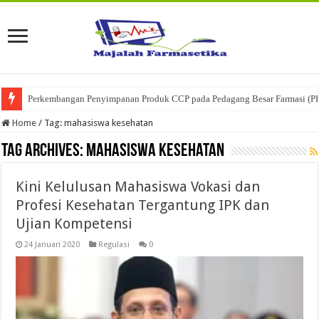
Perkembangan Penyimpanan Produk CCP pada Pedagang Besar Farmasi (P
Home
/
Tag:
mahasiswa kesehatan
Tag Archives:
mahasiswa kesehatan
Kini Kelulusan Mahasiswa Vokasi dan
Profesi Kesehatan Tergantung IPK dan
Ujian Kompetensi
24 Januari 2020
Regulasi
0