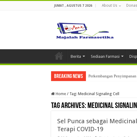
About Us
Donas
JUMAT , AGUSTUS 7 2026
Berita
Sediaan Farmasi
Dis
Breaking News
Perkembangan Penyimpanan 
Home
/
Tag:
Medicinal Signaling Cell
Tag Archives:
Medicinal Signalin
Sel Punca sebagai Medicinal
Terapi COVID-19