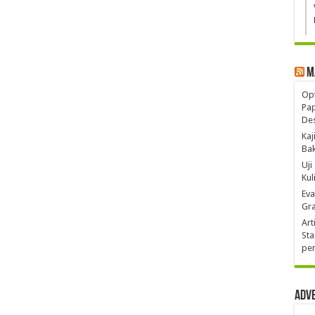
M
Opt
Pa
De
Kaj
Ba
Uji
Kul
Eva
Gra
Art
Sta
pen
Adv