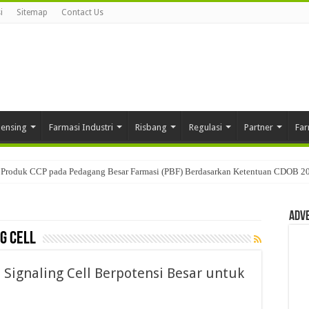
i
Sitemap
Contact Us
pensing
Farmasi Industri
Risbang
Regulasi
Partner
Far
Produk CCP pada Pedagang Besar Farmasi (PBF) Berdasarkan Ketentuan CDOB 2
Adv
g Cell
 Signaling Cell Berpotensi Besar untuk