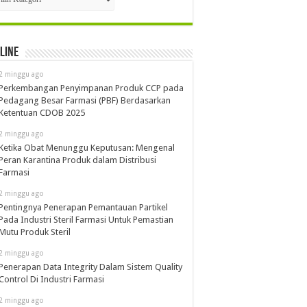
line
2 minggu ago
Perkembangan Penyimpanan Produk CCP pada
Pedagang Besar Farmasi (PBF) Berdasarkan
Ketentuan CDOB 2025
2 minggu ago
Ketika Obat Menunggu Keputusan: Mengenal
Peran Karantina Produk dalam Distribusi
Farmasi
2 minggu ago
Pentingnya Penerapan Pemantauan Partikel
Pada Industri Steril Farmasi Untuk Pemastian
Mutu Produk Steril
2 minggu ago
Penerapan Data Integrity Dalam Sistem Quality
Control Di Industri Farmasi
2 minggu ago