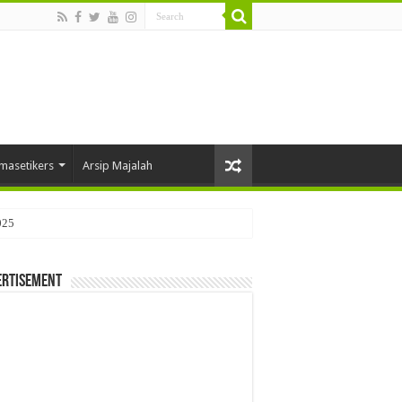
masetikers
Arsip Majalah
025
ertisement