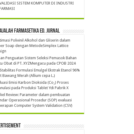
VALIDASI SISTEM KOMPUTER DI INDUSTRI
FARMASI
ajalah Farmasetika Ed. Jurnal
imasi Polivinil Alkohol dan Gliserin dalam
per Soap dengan MetodeSimplex Lattice
sign
ian Penguatan Sistem Seleksi Pemasok Bahan
ku Obat di PT. XYZMengacu pada CPOB 2024
 Stabilitas Formulasi Emulgel Ekstrak Etanol 96%
it Bawang Merah (Allium cepa L.)
luasi Emisi Karbon Dioksida (Co₂) Proses
nulasi pada Produksi Tablet Ydi Pabrik X
ikel Review: Parameter dalam pembuatan
ndar Operasional Prosedur (SOP) evaluasi
erapan Computer System Validation (CSV)
ertisement