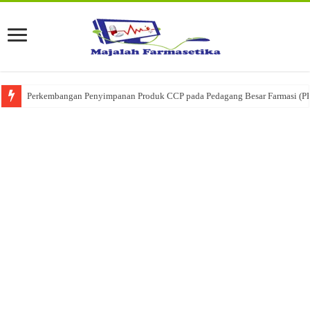
Perkembangan Penyimpanan Produk CCP pada Pedagang Besar Farmasi (P