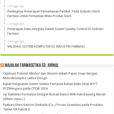
2 minggu ago
Pentingnya Penerapan Pemantauan Partikel Pada Industri Steril
Farmasi Untuk Pemastian Mutu Produk Steril
2 minggu ago
Penerapan Data Integrity Dalam Sistem Quality Control Di Industri
Farmasi
2 minggu ago
VALIDASI SISTEM KOMPUTER DI INDUSTRI FARMASI
Majalah Farmasetika Ed. Jurnal
Optimasi Polivinil Alkohol dan Gliserin dalam Paper Soap dengan
MetodeSimplex Lattice Design
Kajian Penguatan Sistem Seleksi Pemasok Bahan Baku Obat di PT.
XYZMengacu pada CPOB 2024
Uji Stabilitas Formulasi Emulgel Ekstrak Etanol 96% Kulit Bawang Merah
(Allium cepa L.)
Evaluasi Emisi Karbon Dioksida (Co₂) Proses Granulasi pada Produksi
Tablet Ydi Pabrik X