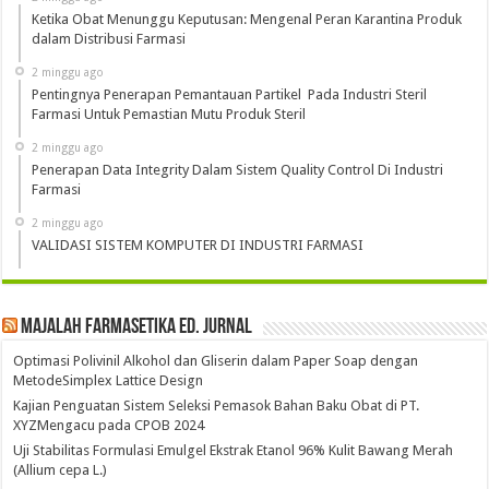
Ketika Obat Menunggu Keputusan: Mengenal Peran Karantina Produk
dalam Distribusi Farmasi
2 minggu ago
Pentingnya Penerapan Pemantauan Partikel Pada Industri Steril
Farmasi Untuk Pemastian Mutu Produk Steril
2 minggu ago
Penerapan Data Integrity Dalam Sistem Quality Control Di Industri
Farmasi
2 minggu ago
VALIDASI SISTEM KOMPUTER DI INDUSTRI FARMASI
Majalah Farmasetika Ed. Jurnal
Optimasi Polivinil Alkohol dan Gliserin dalam Paper Soap dengan
MetodeSimplex Lattice Design
Kajian Penguatan Sistem Seleksi Pemasok Bahan Baku Obat di PT.
XYZMengacu pada CPOB 2024
Uji Stabilitas Formulasi Emulgel Ekstrak Etanol 96% Kulit Bawang Merah
(Allium cepa L.)