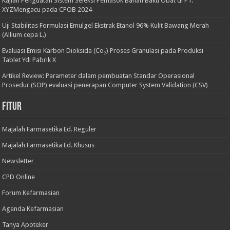
Kajian Penguatan Sistem Seleksi Pemasok Bahan Baku Obat di PT.
XYZMengacu pada CPOB 2024
Uji Stabilitas Formulasi Emulgel Ekstrak Etanol 96% Kulit Bawang Merah
(Allium cepa L.)
Evaluasi Emisi Karbon Dioksida (Co₂) Proses Granulasi pada Produksi
Tablet Ydi Pabrik X
Artikel Review: Parameter dalam pembuatan Standar Operasional
Prosedur (SOP) evaluasi penerapan Computer System Validation (CSV)
Fitur
Majalah Farmasetika Ed. Reguler
Majalah Farmasetika Ed. Khusus
Newsletter
CPD Online
Forum Kefarmasian
Agenda Kefarmasian
Tanya Apoteker