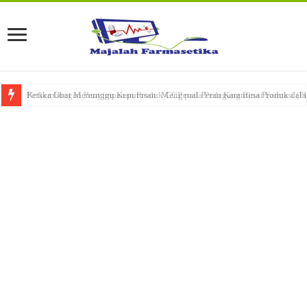
Ketika Obat Menunggu Keputusan: Mengenal Peran Karantina Produk dalam