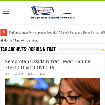
Perkembangan Penyimpanan Produk CCP pada Pedagang Besar Farmasi (P
Home
/
Tag:
oksida nitrat
Tag Archives:
oksida nitrat
Semprotan Oksida Nitrat Lewat Hidung
Efektif Obati COVID-19
21 Maret 2021
Riset
0