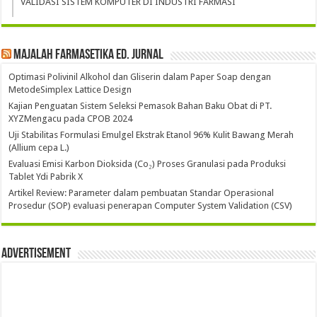
VALIDASI SISTEM KOMPUTER DI INDUSTRI FARMASI
Majalah Farmasetika Ed. Jurnal
Optimasi Polivinil Alkohol dan Gliserin dalam Paper Soap dengan
MetodeSimplex Lattice Design
Kajian Penguatan Sistem Seleksi Pemasok Bahan Baku Obat di PT.
XYZMengacu pada CPOB 2024
Uji Stabilitas Formulasi Emulgel Ekstrak Etanol 96% Kulit Bawang Merah
(Allium cepa L.)
Evaluasi Emisi Karbon Dioksida (Co₂) Proses Granulasi pada Produksi
Tablet Ydi Pabrik X
Artikel Review: Parameter dalam pembuatan Standar Operasional
Prosedur (SOP) evaluasi penerapan Computer System Validation (CSV)
Advertisement