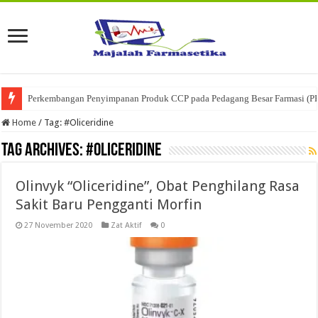
Perkembangan Penyimpanan Produk CCP pada Pedagang Besar Farmasi (P
Home
/
Tag:
#Oliceridine
Tag Archives:
#Oliceridine
Olinvyk “Oliceridine”, Obat Penghilang Rasa
Sakit Baru Pengganti Morfin
27 November 2020
Zat Aktif
0