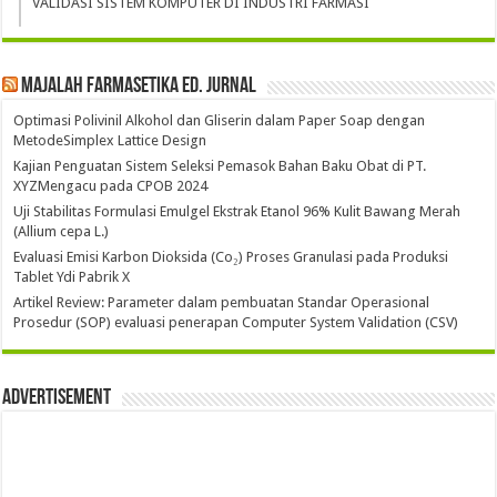
VALIDASI SISTEM KOMPUTER DI INDUSTRI FARMASI
Majalah Farmasetika Ed. Jurnal
Optimasi Polivinil Alkohol dan Gliserin dalam Paper Soap dengan
MetodeSimplex Lattice Design
Kajian Penguatan Sistem Seleksi Pemasok Bahan Baku Obat di PT.
XYZMengacu pada CPOB 2024
Uji Stabilitas Formulasi Emulgel Ekstrak Etanol 96% Kulit Bawang Merah
(Allium cepa L.)
Evaluasi Emisi Karbon Dioksida (Co₂) Proses Granulasi pada Produksi
Tablet Ydi Pabrik X
Artikel Review: Parameter dalam pembuatan Standar Operasional
Prosedur (SOP) evaluasi penerapan Computer System Validation (CSV)
Advertisement