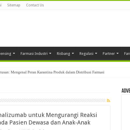
i
Sitemap
Contact Us
pensing
Farmasi Industri
Risbang
Regulasi
Partner
Far
usan: Mengenal Peran Karantina Produk dalam Distribusi Farmasi
Adv
malizumab untuk Mengurangi Reaksi
ada Pasien Dewasa dan Anak-Anak