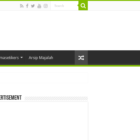
masetikers
Arsip Majalah
ertisement