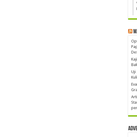
M
Opt
Pa
De
Kaj
Ba
Uji
Kul
Eva
Gra
Art
Sta
pen
Adv