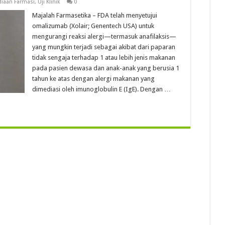
diaan Farmasi
,
Uji Klinik
0
Majalah Farmasetika – FDA telah menyetujui
omalizumab (Xolair; Genentech USA) untuk
mengurangi reaksi alergi—termasuk anafilaksis—
yang mungkin terjadi sebagai akibat dari paparan
tidak sengaja terhadap 1 atau lebih jenis makanan
pada pasien dewasa dan anak-anak yang berusia 1
tahun ke atas dengan alergi makanan yang
dimediasi oleh imunoglobulin E (IgE). Dengan …