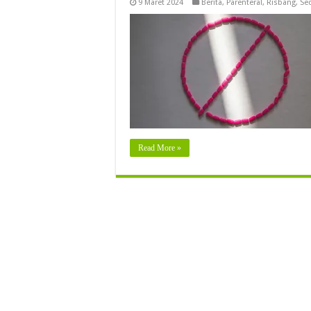
9 Maret 2024
Berita
,
Parenteral
,
Risbang
,
Se
Read More »