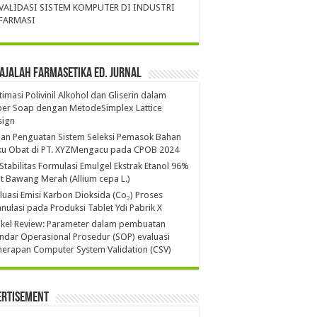
VALIDASI SISTEM KOMPUTER DI INDUSTRI
FARMASI
ajalah Farmasetika Ed. Jurnal
imasi Polivinil Alkohol dan Gliserin dalam
per Soap dengan MetodeSimplex Lattice
sign
ian Penguatan Sistem Seleksi Pemasok Bahan
ku Obat di PT. XYZMengacu pada CPOB 2024
 Stabilitas Formulasi Emulgel Ekstrak Etanol 96%
it Bawang Merah (Allium cepa L.)
luasi Emisi Karbon Dioksida (Co₂) Proses
nulasi pada Produksi Tablet Ydi Pabrik X
ikel Review: Parameter dalam pembuatan
ndar Operasional Prosedur (SOP) evaluasi
erapan Computer System Validation (CSV)
ertisement