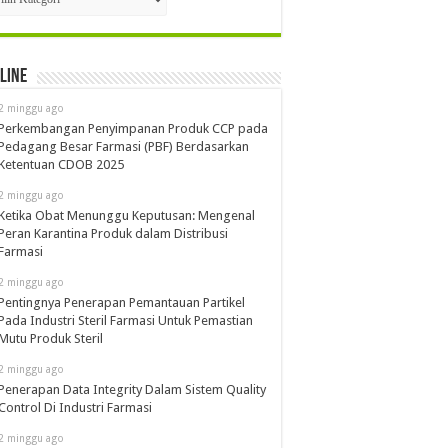
line
2 minggu ago
Perkembangan Penyimpanan Produk CCP pada
Pedagang Besar Farmasi (PBF) Berdasarkan
Ketentuan CDOB 2025
2 minggu ago
Ketika Obat Menunggu Keputusan: Mengenal
Peran Karantina Produk dalam Distribusi
Farmasi
2 minggu ago
Pentingnya Penerapan Pemantauan Partikel
Pada Industri Steril Farmasi Untuk Pemastian
Mutu Produk Steril
2 minggu ago
Penerapan Data Integrity Dalam Sistem Quality
Control Di Industri Farmasi
2 minggu ago