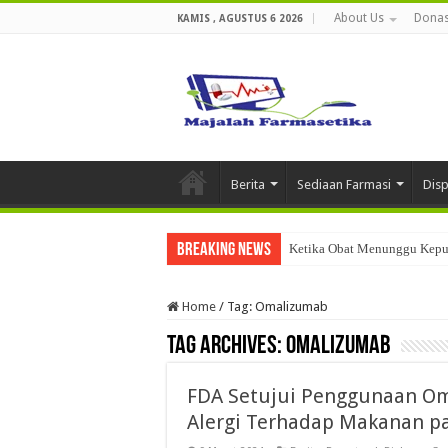
About Us
Donas
KAMIS , AGUSTUS 6 2026
Berita
Sediaan Farmasi
Dis
Breaking News
Ketika Obat Menunggu Keput
Home
/
Tag:
Omalizumab
Tag Archives:
Omalizumab
FDA Setujui Penggunaan O
Alergi Terhadap Makanan p