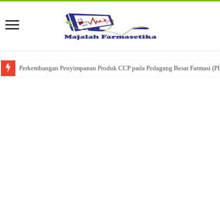
Perkembangan Penyimpanan Produk CCP pada Pedagang Besar Farmasi (P