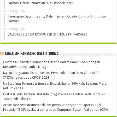
Farmasi Untuk Pemastian Mutu Produk Steril
2 minggu ago
Penerapan Data Integrity Dalam Sistem Quality Control Di Industri
Farmasi
2 minggu ago
VALIDASI SISTEM KOMPUTER DI INDUSTRI FARMASI
Majalah Farmasetika Ed. Jurnal
Optimasi Polivinil Alkohol dan Gliserin dalam Paper Soap dengan
MetodeSimplex Lattice Design
Kajian Penguatan Sistem Seleksi Pemasok Bahan Baku Obat di PT.
XYZMengacu pada CPOB 2024
Uji Stabilitas Formulasi Emulgel Ekstrak Etanol 96% Kulit Bawang Merah
(Allium cepa L.)
Evaluasi Emisi Karbon Dioksida (Co₂) Proses Granulasi pada Produksi
Tablet Ydi Pabrik X
Artikel Review: Parameter dalam pembuatan Standar Operasional
Prosedur (SOP) evaluasi penerapan Computer System Validation (CSV)