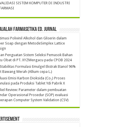
VALIDASI SISTEM KOMPUTER DI INDUSTRI
FARMASI
ajalah Farmasetika Ed. Jurnal
imasi Polivinil Alkohol dan Gliserin dalam
per Soap dengan MetodeSimplex Lattice
sign
ian Penguatan Sistem Seleksi Pemasok Bahan
ku Obat di PT. XYZMengacu pada CPOB 2024
 Stabilitas Formulasi Emulgel Ekstrak Etanol 96%
it Bawang Merah (Allium cepa L.)
luasi Emisi Karbon Dioksida (Co₂) Proses
nulasi pada Produksi Tablet Ydi Pabrik X
ikel Review: Parameter dalam pembuatan
ndar Operasional Prosedur (SOP) evaluasi
erapan Computer System Validation (CSV)
ertisement