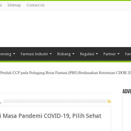
i
Sitemap
Contact Us
pensing
Farmasi Industri
Risbang
Regulasi
Partner
Far
Produk CCP pada Pedagang Besar Farmasi (PBF) Berdasarkan Ketentuan CDOB 2
Adv
l
i Masa Pandemi COVID-19, Pilih Sehat