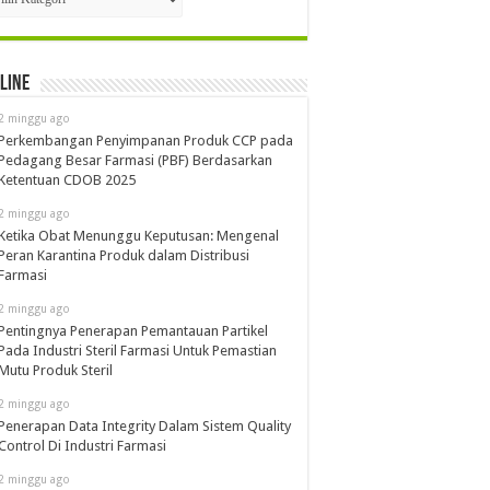
line
2 minggu ago
Perkembangan Penyimpanan Produk CCP pada
Pedagang Besar Farmasi (PBF) Berdasarkan
Ketentuan CDOB 2025
2 minggu ago
Ketika Obat Menunggu Keputusan: Mengenal
Peran Karantina Produk dalam Distribusi
Farmasi
2 minggu ago
Pentingnya Penerapan Pemantauan Partikel
Pada Industri Steril Farmasi Untuk Pemastian
Mutu Produk Steril
2 minggu ago
Penerapan Data Integrity Dalam Sistem Quality
Control Di Industri Farmasi
2 minggu ago