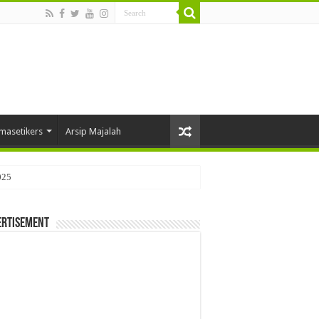
masetikers
Arsip Majalah
025
ertisement