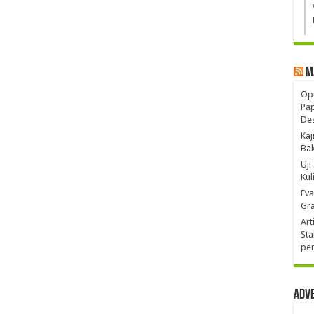
M
Opt
Pa
De
Kaj
Ba
Uji
Kul
Eva
Gra
Art
Sta
pen
Adv