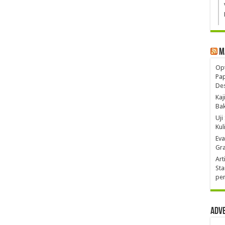
M
Opt
Pa
De
Kaj
Ba
Uji
Kul
Eva
Gra
Art
Sta
pen
Adv