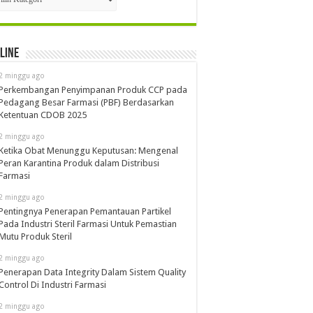
line
2 minggu ago
Perkembangan Penyimpanan Produk CCP pada
Pedagang Besar Farmasi (PBF) Berdasarkan
Ketentuan CDOB 2025
2 minggu ago
Ketika Obat Menunggu Keputusan: Mengenal
Peran Karantina Produk dalam Distribusi
Farmasi
2 minggu ago
Pentingnya Penerapan Pemantauan Partikel
Pada Industri Steril Farmasi Untuk Pemastian
Mutu Produk Steril
2 minggu ago
Penerapan Data Integrity Dalam Sistem Quality
Control Di Industri Farmasi
2 minggu ago