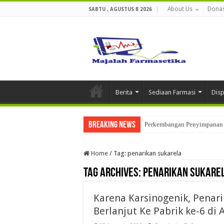
About Us
Donas
SABTU , AGUSTUS 8 2026
Berita
Sediaan Farmasi
Dis
Breaking News
Perkembangan Penyimpanan 
Home
/
Tag:
penarikan sukarela
Tag Archives:
penarikan sukare
Karena Karsinogenik, Penar
Berlanjut Ke Pabrik ke-6 di 