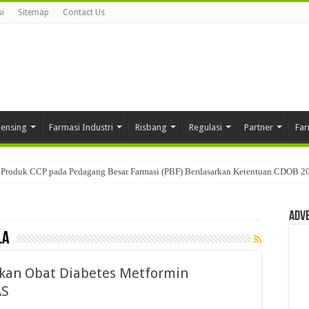
i
Sitemap
Contact Us
pensing
Farmasi Industri
Risbang
Regulasi
Partner
Far
Produk CCP pada Pedagang Besar Farmasi (PBF) Berdasarkan Ketentuan CDOB 2
Adv
la
ikan Obat Diabetes Metformin
AS