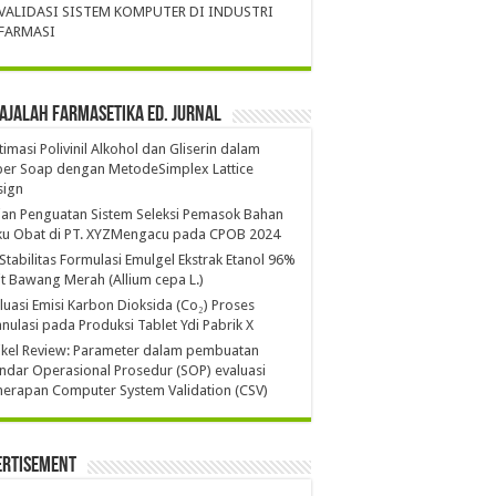
VALIDASI SISTEM KOMPUTER DI INDUSTRI
FARMASI
ajalah Farmasetika Ed. Jurnal
imasi Polivinil Alkohol dan Gliserin dalam
per Soap dengan MetodeSimplex Lattice
sign
ian Penguatan Sistem Seleksi Pemasok Bahan
ku Obat di PT. XYZMengacu pada CPOB 2024
 Stabilitas Formulasi Emulgel Ekstrak Etanol 96%
it Bawang Merah (Allium cepa L.)
luasi Emisi Karbon Dioksida (Co₂) Proses
nulasi pada Produksi Tablet Ydi Pabrik X
ikel Review: Parameter dalam pembuatan
ndar Operasional Prosedur (SOP) evaluasi
erapan Computer System Validation (CSV)
ertisement