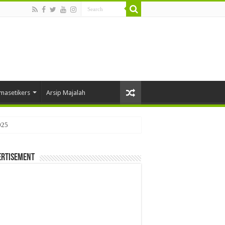
masetikers
Arsip Majalah
025
ertisement