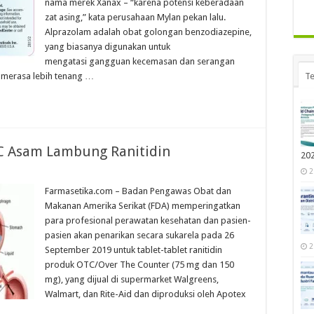
nama merek Xanax – “karena potensi keberadaan
zat asing,” kata perusahaan Mylan pekan lalu.
Alprazolam adalah obat golongan benzodiazepine,
yang biasanya digunakan untuk
mengatasi gangguan kecemasan dan serangan
 merasa lebih tenang …
Te
C Asam Lambung Ranitidin
20
2
Farmasetika.com – Badan Pengawas Obat dan
Makanan Amerika Serikat (FDA) memperingatkan
para profesional perawatan kesehatan dan pasien-
pasien akan penarikan secara sukarela pada 26
2
September 2019 untuk tablet-tablet ranitidin
produk OTC/Over The Counter (75 mg dan 150
mg), yang dijual di supermarket Walgreens,
Walmart, dan Rite-Aid dan diproduksi oleh Apotex