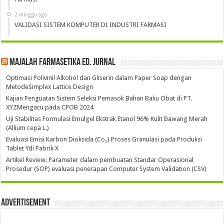
2 minggu ago
VALIDASI SISTEM KOMPUTER DI INDUSTRI FARMASI
Majalah Farmasetika Ed. Jurnal
Optimasi Polivinil Alkohol dan Gliserin dalam Paper Soap dengan
MetodeSimplex Lattice Design
Kajian Penguatan Sistem Seleksi Pemasok Bahan Baku Obat di PT.
XYZMengacu pada CPOB 2024
Uji Stabilitas Formulasi Emulgel Ekstrak Etanol 96% Kulit Bawang Merah
(Allium cepa L.)
Evaluasi Emisi Karbon Dioksida (Co₂) Proses Granulasi pada Produksi
Tablet Ydi Pabrik X
Artikel Review: Parameter dalam pembuatan Standar Operasional
Prosedur (SOP) evaluasi penerapan Computer System Validation (CSV)
Advertisement