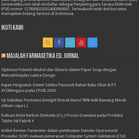
farmasetika.com telah terdaftar sebagai Penyelenggara Sarana Elektronik
(PSE) nomor 127800022032400060001. Terimakasih telah ikut bersama
memajukan bidang farmasi di Indonesia.
Ikuti Kami
Majalah Farmasetika Ed. Jurnal
Optimasi Polivinil Alkohol dan Gliserin dalam Paper Soap dengan
MetodeSimplex Lattice Design
Kajian Penguatan Sistem Seleksi Pemasok Bahan Baku Obat di PT.
XYZMengacu pada CPOB 2024
Uji Stabilitas Formulasi Emulgel Ekstrak Etanol 96% Kulit Bawang Merah
(Allium cepa L.)
Evaluasi Emisi Karbon Dioksida (Co₂) Proses Granulasi pada Produksi
Tablet Ydi Pabrik X
Artikel Review: Parameter dalam pembuatan Standar Operasional
Prosedur (SOP) evaluasi penerapan Computer System Validation (CSV)