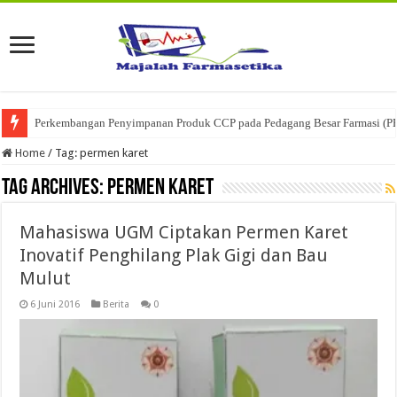
Perkembangan Penyimpanan Produk CCP pada Pedagang Besar Farmasi (P
Ketika Obat Menunggu Keputusan: Mengenal Peran Karantina Produk dalam
Home
/
Tag:
permen karet
Tag Archives:
permen karet
Mahasiswa UGM Ciptakan Permen Karet
Inovatif Penghilang Plak Gigi dan Bau
Mulut
6 Juni 2016
Berita
0