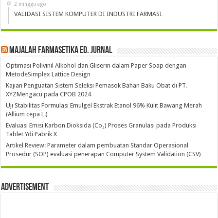
2 minggu ago
VALIDASI SISTEM KOMPUTER DI INDUSTRI FARMASI
Majalah Farmasetika Ed. Jurnal
Optimasi Polivinil Alkohol dan Gliserin dalam Paper Soap dengan
MetodeSimplex Lattice Design
Kajian Penguatan Sistem Seleksi Pemasok Bahan Baku Obat di PT.
XYZMengacu pada CPOB 2024
Uji Stabilitas Formulasi Emulgel Ekstrak Etanol 96% Kulit Bawang Merah
(Allium cepa L.)
Evaluasi Emisi Karbon Dioksida (Co₂) Proses Granulasi pada Produksi
Tablet Ydi Pabrik X
Artikel Review: Parameter dalam pembuatan Standar Operasional
Prosedur (SOP) evaluasi penerapan Computer System Validation (CSV)
Advertisement