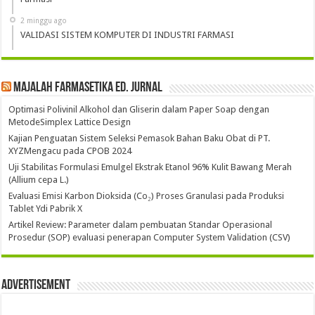
2 minggu ago
VALIDASI SISTEM KOMPUTER DI INDUSTRI FARMASI
Majalah Farmasetika Ed. Jurnal
Optimasi Polivinil Alkohol dan Gliserin dalam Paper Soap dengan
MetodeSimplex Lattice Design
Kajian Penguatan Sistem Seleksi Pemasok Bahan Baku Obat di PT.
XYZMengacu pada CPOB 2024
Uji Stabilitas Formulasi Emulgel Ekstrak Etanol 96% Kulit Bawang Merah
(Allium cepa L.)
Evaluasi Emisi Karbon Dioksida (Co₂) Proses Granulasi pada Produksi
Tablet Ydi Pabrik X
Artikel Review: Parameter dalam pembuatan Standar Operasional
Prosedur (SOP) evaluasi penerapan Computer System Validation (CSV)
Advertisement