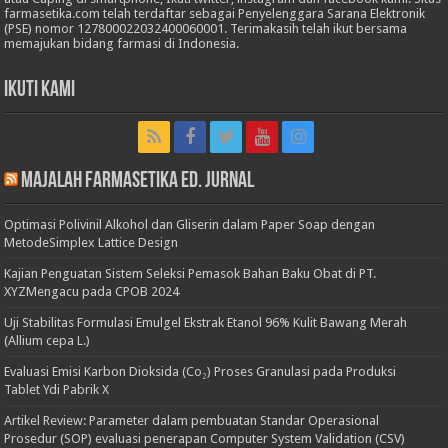
farmasetika.com telah terdaftar sebagai Penyelenggara Sarana Elektronik
(PSE) nomor 127800022032400060001. Terimakasih telah ikut bersama
memajukan bidang farmasi di Indonesia.
Ikuti Kami
Majalah Farmasetika Ed. Jurnal
Optimasi Polivinil Alkohol dan Gliserin dalam Paper Soap dengan
MetodeSimplex Lattice Design
Kajian Penguatan Sistem Seleksi Pemasok Bahan Baku Obat di PT.
XYZMengacu pada CPOB 2024
Uji Stabilitas Formulasi Emulgel Ekstrak Etanol 96% Kulit Bawang Merah
(Allium cepa L.)
Evaluasi Emisi Karbon Dioksida (Co₂) Proses Granulasi pada Produksi
Tablet Ydi Pabrik X
Artikel Review: Parameter dalam pembuatan Standar Operasional
Prosedur (SOP) evaluasi penerapan Computer System Validation (CSV)