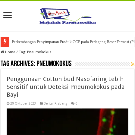
Perkembangan Penyimpanan Produk CCP pada Pedagang Besar Farmasi (P
Home
/
Tag:
Pneumokokus
Tag Archives:
Pneumokokus
Penggunaan Cotton bud Nasofaring Lebih
Sensitif untuk Deteksi Pneumokokus pada
Bayi
29 Oktober 2023
Berita
,
Risbang
0