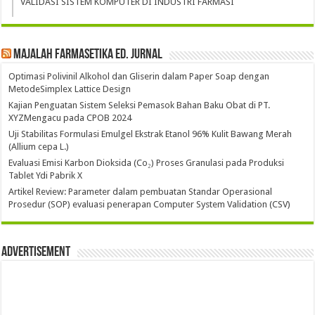
VALIDASI SISTEM KOMPUTER DI INDUSTRI FARMASI
Majalah Farmasetika Ed. Jurnal
Optimasi Polivinil Alkohol dan Gliserin dalam Paper Soap dengan
MetodeSimplex Lattice Design
Kajian Penguatan Sistem Seleksi Pemasok Bahan Baku Obat di PT.
XYZMengacu pada CPOB 2024
Uji Stabilitas Formulasi Emulgel Ekstrak Etanol 96% Kulit Bawang Merah
(Allium cepa L.)
Evaluasi Emisi Karbon Dioksida (Co₂) Proses Granulasi pada Produksi
Tablet Ydi Pabrik X
Artikel Review: Parameter dalam pembuatan Standar Operasional
Prosedur (SOP) evaluasi penerapan Computer System Validation (CSV)
Advertisement