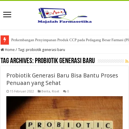
Perkembangan Penyimpanan Produk CCP pada Pedagang Besar Farmasi (P
Home
/
Tag:
probiotik generasi baru
Tag Archives:
probiotik generasi baru
Probiotik Generasi Baru Bisa Bantu Proses
Penuaan yang Sehat
15 Februari 2022
Berita
,
Riset
0