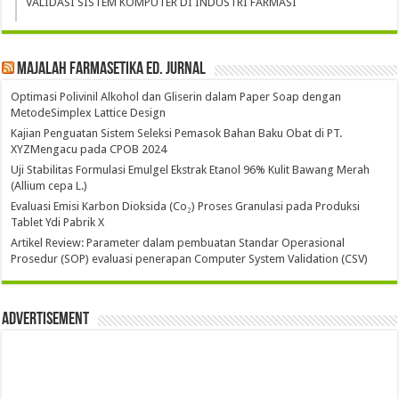
VALIDASI SISTEM KOMPUTER DI INDUSTRI FARMASI
Majalah Farmasetika Ed. Jurnal
Optimasi Polivinil Alkohol dan Gliserin dalam Paper Soap dengan
MetodeSimplex Lattice Design
Kajian Penguatan Sistem Seleksi Pemasok Bahan Baku Obat di PT.
XYZMengacu pada CPOB 2024
Uji Stabilitas Formulasi Emulgel Ekstrak Etanol 96% Kulit Bawang Merah
(Allium cepa L.)
Evaluasi Emisi Karbon Dioksida (Co₂) Proses Granulasi pada Produksi
Tablet Ydi Pabrik X
Artikel Review: Parameter dalam pembuatan Standar Operasional
Prosedur (SOP) evaluasi penerapan Computer System Validation (CSV)
Advertisement