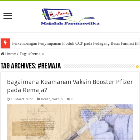
Perkembangan Penyimpanan Produk CCP pada Pedagang Besar Farmasi (P
Home
/
Tag:
#Remaja
Tag Archives:
#Remaja
Bagaimana Keamanan Vaksin Booster Pfizer
pada Remaja?
10 Maret 2022
Berita
,
Vaksin
0