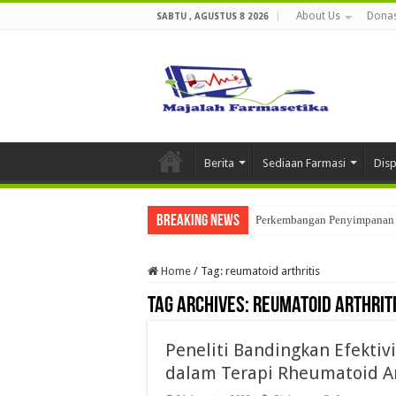
About Us
Donas
SABTU , AGUSTUS 8 2026
Berita
Sediaan Farmasi
Dis
Breaking News
Perkembangan Penyimpanan 
Home
/
Tag:
reumatoid arthritis
Tag Archives:
reumatoid arthrit
Peneliti Bandingkan Efekti
dalam Terapi Rheumatoid Ar