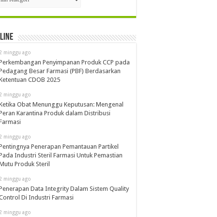
line
2 minggu ago
Perkembangan Penyimpanan Produk CCP pada
Pedagang Besar Farmasi (PBF) Berdasarkan
Ketentuan CDOB 2025
2 minggu ago
Ketika Obat Menunggu Keputusan: Mengenal
Peran Karantina Produk dalam Distribusi
Farmasi
2 minggu ago
Pentingnya Penerapan Pemantauan Partikel
Pada Industri Steril Farmasi Untuk Pemastian
Mutu Produk Steril
2 minggu ago
Penerapan Data Integrity Dalam Sistem Quality
Control Di Industri Farmasi
2 minggu ago