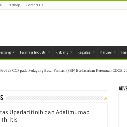
i
Sitemap
Contact Us
pensing
Farmasi Industri
Risbang
Regulasi
Partner
Far
Produk CCP pada Pedagang Besar Farmasi (PBF) Berdasarkan Ketentuan CDOB 2
Adv
is
vitas Upadacitinib dan Adalimumab
thritis