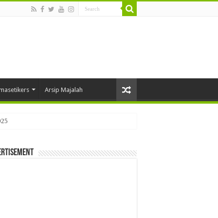
masetikers
Arsip Majalah
025
ertisement