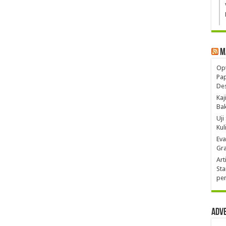
M
Opt
Pa
De
Kaj
Ba
Uji
Kul
Eva
Gra
Art
Sta
pen
Adv