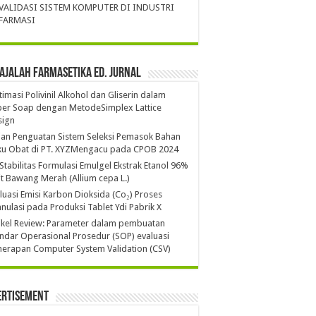
VALIDASI SISTEM KOMPUTER DI INDUSTRI
FARMASI
ajalah Farmasetika Ed. Jurnal
imasi Polivinil Alkohol dan Gliserin dalam
per Soap dengan MetodeSimplex Lattice
sign
ian Penguatan Sistem Seleksi Pemasok Bahan
ku Obat di PT. XYZMengacu pada CPOB 2024
 Stabilitas Formulasi Emulgel Ekstrak Etanol 96%
it Bawang Merah (Allium cepa L.)
luasi Emisi Karbon Dioksida (Co₂) Proses
nulasi pada Produksi Tablet Ydi Pabrik X
ikel Review: Parameter dalam pembuatan
ndar Operasional Prosedur (SOP) evaluasi
erapan Computer System Validation (CSV)
ertisement