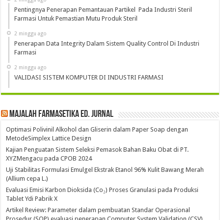
Pentingnya Penerapan Pemantauan Partikel Pada Industri Steril
Farmasi Untuk Pemastian Mutu Produk Steril
2 minggu ago
Penerapan Data Integrity Dalam Sistem Quality Control Di Industri
Farmasi
2 minggu ago
VALIDASI SISTEM KOMPUTER DI INDUSTRI FARMASI
Majalah Farmasetika Ed. Jurnal
Optimasi Polivinil Alkohol dan Gliserin dalam Paper Soap dengan
MetodeSimplex Lattice Design
Kajian Penguatan Sistem Seleksi Pemasok Bahan Baku Obat di PT.
XYZMengacu pada CPOB 2024
Uji Stabilitas Formulasi Emulgel Ekstrak Etanol 96% Kulit Bawang Merah
(Allium cepa L.)
Evaluasi Emisi Karbon Dioksida (Co₂) Proses Granulasi pada Produksi
Tablet Ydi Pabrik X
Artikel Review: Parameter dalam pembuatan Standar Operasional
Prosedur (SOP) evaluasi penerapan Computer System Validation (CSV)