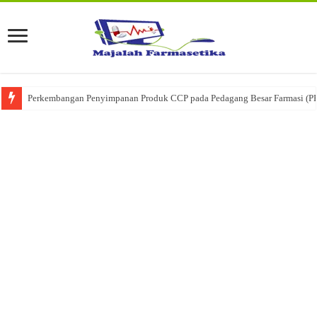
Perkembangan Penyimpanan Produk CCP pada Pedagang Besar Farmasi (P