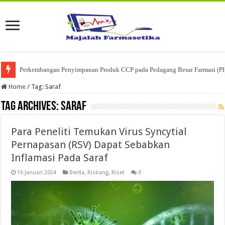
Perkembangan Penyimpanan Produk CCP pada Pedagang Besar Farmasi (P
Home
/
Tag:
Saraf
Tag Archives:
Saraf
Para Peneliti Temukan Virus Syncytial
Pernapasan (RSV) Dapat Sebabkan
Inflamasi Pada Saraf
16 Januari 2024
Berita
,
Risbang
,
Riset
0