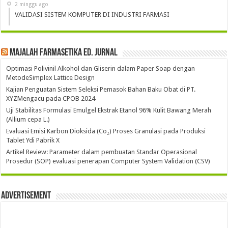
2 minggu ago
VALIDASI SISTEM KOMPUTER DI INDUSTRI FARMASI
Majalah Farmasetika Ed. Jurnal
Optimasi Polivinil Alkohol dan Gliserin dalam Paper Soap dengan
MetodeSimplex Lattice Design
Kajian Penguatan Sistem Seleksi Pemasok Bahan Baku Obat di PT.
XYZMengacu pada CPOB 2024
Uji Stabilitas Formulasi Emulgel Ekstrak Etanol 96% Kulit Bawang Merah
(Allium cepa L.)
Evaluasi Emisi Karbon Dioksida (Co₂) Proses Granulasi pada Produksi
Tablet Ydi Pabrik X
Artikel Review: Parameter dalam pembuatan Standar Operasional
Prosedur (SOP) evaluasi penerapan Computer System Validation (CSV)
Advertisement