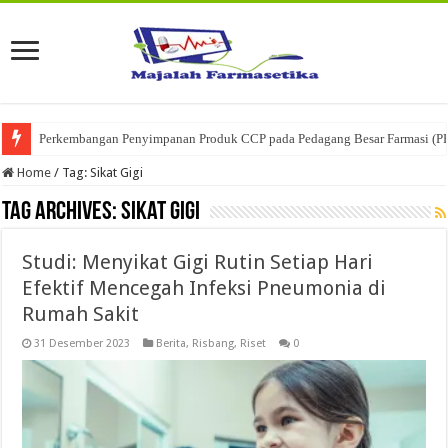
Perkembangan Penyimpanan Produk CCP pada Pedagang Besar Farmasi (P
Home
/
Tag:
Sikat Gigi
Tag Archives:
Sikat Gigi
Studi: Menyikat Gigi Rutin Setiap Hari
Efektif Mencegah Infeksi Pneumonia di
Rumah Sakit
31 Desember 2023
Berita
,
Risbang
,
Riset
0