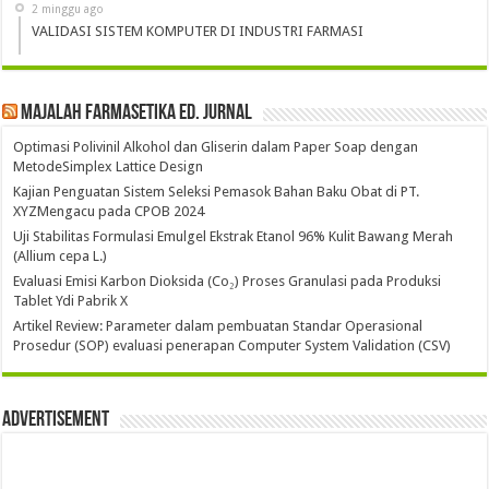
2 minggu ago
VALIDASI SISTEM KOMPUTER DI INDUSTRI FARMASI
Majalah Farmasetika Ed. Jurnal
Optimasi Polivinil Alkohol dan Gliserin dalam Paper Soap dengan
MetodeSimplex Lattice Design
Kajian Penguatan Sistem Seleksi Pemasok Bahan Baku Obat di PT.
XYZMengacu pada CPOB 2024
Uji Stabilitas Formulasi Emulgel Ekstrak Etanol 96% Kulit Bawang Merah
(Allium cepa L.)
Evaluasi Emisi Karbon Dioksida (Co₂) Proses Granulasi pada Produksi
Tablet Ydi Pabrik X
Artikel Review: Parameter dalam pembuatan Standar Operasional
Prosedur (SOP) evaluasi penerapan Computer System Validation (CSV)
Advertisement