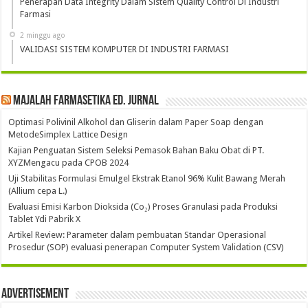
Penerapan Data Integrity Dalam Sistem Quality Control Di Industri
Farmasi
2 minggu ago
VALIDASI SISTEM KOMPUTER DI INDUSTRI FARMASI
Majalah Farmasetika Ed. Jurnal
Optimasi Polivinil Alkohol dan Gliserin dalam Paper Soap dengan
MetodeSimplex Lattice Design
Kajian Penguatan Sistem Seleksi Pemasok Bahan Baku Obat di PT.
XYZMengacu pada CPOB 2024
Uji Stabilitas Formulasi Emulgel Ekstrak Etanol 96% Kulit Bawang Merah
(Allium cepa L.)
Evaluasi Emisi Karbon Dioksida (Co₂) Proses Granulasi pada Produksi
Tablet Ydi Pabrik X
Artikel Review: Parameter dalam pembuatan Standar Operasional
Prosedur (SOP) evaluasi penerapan Computer System Validation (CSV)
Advertisement