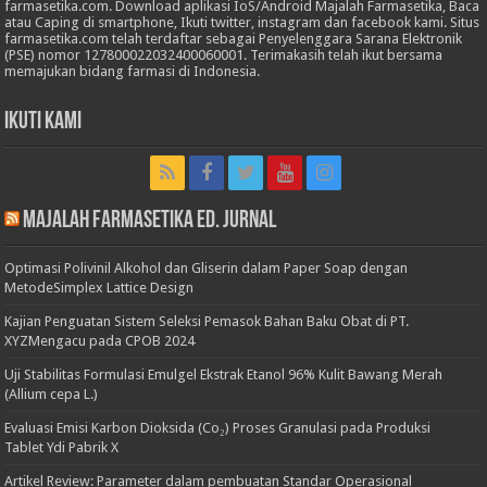
farmasetika.com. Download aplikasi IoS/Android Majalah Farmasetika, Baca
atau Caping di smartphone, Ikuti twitter, instagram dan facebook kami. Situs
farmasetika.com telah terdaftar sebagai Penyelenggara Sarana Elektronik
(PSE) nomor 127800022032400060001. Terimakasih telah ikut bersama
memajukan bidang farmasi di Indonesia.
Ikuti Kami
Majalah Farmasetika Ed. Jurnal
Optimasi Polivinil Alkohol dan Gliserin dalam Paper Soap dengan
MetodeSimplex Lattice Design
Kajian Penguatan Sistem Seleksi Pemasok Bahan Baku Obat di PT.
XYZMengacu pada CPOB 2024
Uji Stabilitas Formulasi Emulgel Ekstrak Etanol 96% Kulit Bawang Merah
(Allium cepa L.)
Evaluasi Emisi Karbon Dioksida (Co₂) Proses Granulasi pada Produksi
Tablet Ydi Pabrik X
Artikel Review: Parameter dalam pembuatan Standar Operasional