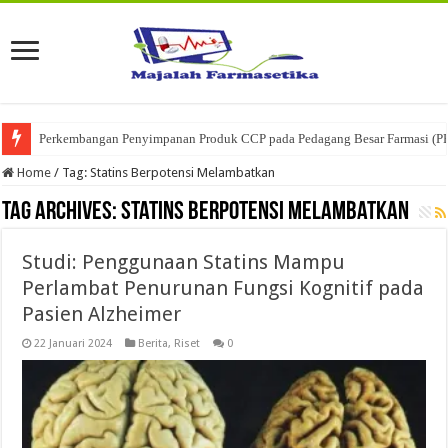
Perkembangan Penyimpanan Produk CCP pada Pedagang Besar Farmasi (P
Home
/
Tag:
Statins Berpotensi Melambatkan
Tag Archives:
Statins Berpotensi Melambatkan
Studi: Penggunaan Statins Mampu
Perlambat Penurunan Fungsi Kognitif pada
Pasien Alzheimer
22 Januari 2024
Berita
,
Riset
0