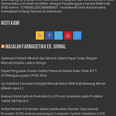
farmasetika.com telah terdaftar sebagai Penyelenggara Sarana Elektronik
(PSE) nomor 127800022032400060001. Terimakasih telah ikut bersama
memajukan bidang farmasi di Indonesia.
Ikuti Kami
Majalah Farmasetika Ed. Jurnal
Optimasi Polivinil Alkohol dan Gliserin dalam Paper Soap dengan
MetodeSimplex Lattice Design
Kajian Penguatan Sistem Seleksi Pemasok Bahan Baku Obat di PT.
XYZMengacu pada CPOB 2024
Uji Stabilitas Formulasi Emulgel Ekstrak Etanol 96% Kulit Bawang Merah
(Allium cepa L.)
Evaluasi Emisi Karbon Dioksida (Co₂) Proses Granulasi pada Produksi
Tablet Ydi Pabrik X
Artikel Review: Parameter dalam pembuatan Standar Operasional
Prosedur (SOP) evaluasi penerapan Computer System Validation (CSV)