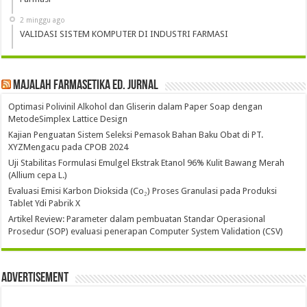
2 minggu ago
VALIDASI SISTEM KOMPUTER DI INDUSTRI FARMASI
Majalah Farmasetika Ed. Jurnal
Optimasi Polivinil Alkohol dan Gliserin dalam Paper Soap dengan
MetodeSimplex Lattice Design
Kajian Penguatan Sistem Seleksi Pemasok Bahan Baku Obat di PT.
XYZMengacu pada CPOB 2024
Uji Stabilitas Formulasi Emulgel Ekstrak Etanol 96% Kulit Bawang Merah
(Allium cepa L.)
Evaluasi Emisi Karbon Dioksida (Co₂) Proses Granulasi pada Produksi
Tablet Ydi Pabrik X
Artikel Review: Parameter dalam pembuatan Standar Operasional
Prosedur (SOP) evaluasi penerapan Computer System Validation (CSV)
Advertisement