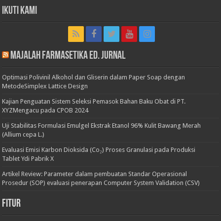
Ikuti Kami
Majalah Farmasetika Ed. Jurnal
Optimasi Polivinil Alkohol dan Gliserin dalam Paper Soap dengan
MetodeSimplex Lattice Design
Kajian Penguatan Sistem Seleksi Pemasok Bahan Baku Obat di PT.
XYZMengacu pada CPOB 2024
Uji Stabilitas Formulasi Emulgel Ekstrak Etanol 96% Kulit Bawang Merah
(Allium cepa L.)
Evaluasi Emisi Karbon Dioksida (Co₂) Proses Granulasi pada Produksi
Tablet Ydi Pabrik X
Artikel Review: Parameter dalam pembuatan Standar Operasional
Prosedur (SOP) evaluasi penerapan Computer System Validation (CSV)
Fitur