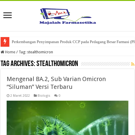
Perkembangan Penyimpanan Produk CCP pada Pedagang Besar Farmasi (P
Home
/
Tag:
stealthomicron
Tag Archives:
stealthomicron
Mengenal BA.2, Sub Varian Omicron
“Siluman” Versi Terbaru
2 Maret 2022
Biologis
0