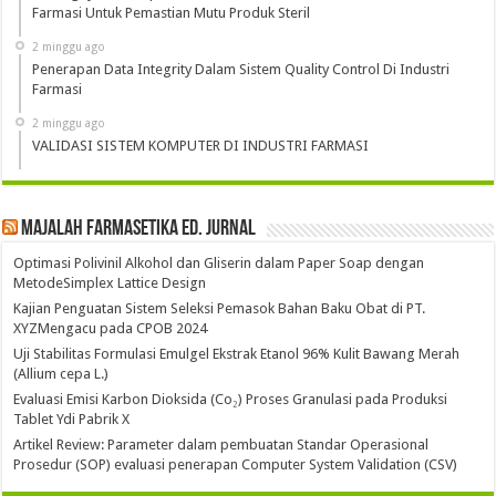
Farmasi Untuk Pemastian Mutu Produk Steril
2 minggu ago
Penerapan Data Integrity Dalam Sistem Quality Control Di Industri
Farmasi
2 minggu ago
VALIDASI SISTEM KOMPUTER DI INDUSTRI FARMASI
Majalah Farmasetika Ed. Jurnal
Optimasi Polivinil Alkohol dan Gliserin dalam Paper Soap dengan
MetodeSimplex Lattice Design
Kajian Penguatan Sistem Seleksi Pemasok Bahan Baku Obat di PT.
XYZMengacu pada CPOB 2024
Uji Stabilitas Formulasi Emulgel Ekstrak Etanol 96% Kulit Bawang Merah
(Allium cepa L.)
Evaluasi Emisi Karbon Dioksida (Co₂) Proses Granulasi pada Produksi
Tablet Ydi Pabrik X
Artikel Review: Parameter dalam pembuatan Standar Operasional
Prosedur (SOP) evaluasi penerapan Computer System Validation (CSV)