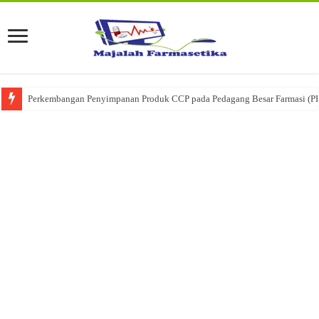
Perkembangan Penyimpanan Produk CCP pada Pedagang Besar Farmasi (P