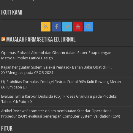
Ikuti Kami
Majalah Farmasetika Ed. Jurnal
Optimasi Polivinil Alkohol dan Gliserin dalam Paper Soap dengan
MetodeSimplex Lattice Design
Kajian Penguatan Sistem Seleksi Pemasok Bahan Baku Obat di PT.
XYZMengacu pada CPOB 2024
Uji Stabilitas Formulasi Emulgel Ekstrak Etanol 96% Kulit Bawang Merah
(Allium cepa L.)
Evaluasi Emisi Karbon Dioksida (Co₂) Proses Granulasi pada Produksi
Tablet Ydi Pabrik X
Artikel Review: Parameter dalam pembuatan Standar Operasional
Prosedur (SOP) evaluasi penerapan Computer System Validation (CSV)
Fitur