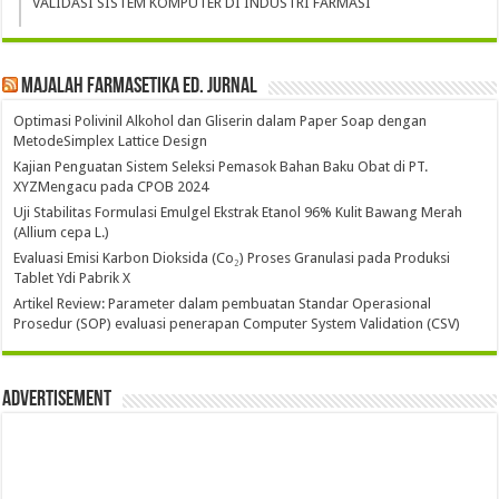
VALIDASI SISTEM KOMPUTER DI INDUSTRI FARMASI
Majalah Farmasetika Ed. Jurnal
Optimasi Polivinil Alkohol dan Gliserin dalam Paper Soap dengan
MetodeSimplex Lattice Design
Kajian Penguatan Sistem Seleksi Pemasok Bahan Baku Obat di PT.
XYZMengacu pada CPOB 2024
Uji Stabilitas Formulasi Emulgel Ekstrak Etanol 96% Kulit Bawang Merah
(Allium cepa L.)
Evaluasi Emisi Karbon Dioksida (Co₂) Proses Granulasi pada Produksi
Tablet Ydi Pabrik X
Artikel Review: Parameter dalam pembuatan Standar Operasional
Prosedur (SOP) evaluasi penerapan Computer System Validation (CSV)
Advertisement