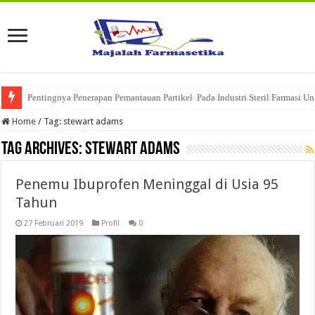
Pentingnya Penerapan Pemantauan Partikel Pada Industri Steril Farmasi U
Home
/
Tag:
stewart adams
Tag Archives:
stewart adams
Penemu Ibuprofen Meninggal di Usia 95
Tahun
27 Februari 2019
Profil
0