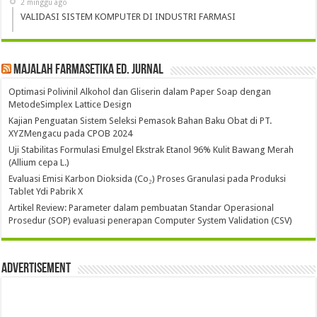
2 minggu ago
VALIDASI SISTEM KOMPUTER DI INDUSTRI FARMASI
Majalah Farmasetika Ed. Jurnal
Optimasi Polivinil Alkohol dan Gliserin dalam Paper Soap dengan
MetodeSimplex Lattice Design
Kajian Penguatan Sistem Seleksi Pemasok Bahan Baku Obat di PT.
XYZMengacu pada CPOB 2024
Uji Stabilitas Formulasi Emulgel Ekstrak Etanol 96% Kulit Bawang Merah
(Allium cepa L.)
Evaluasi Emisi Karbon Dioksida (Co₂) Proses Granulasi pada Produksi
Tablet Ydi Pabrik X
Artikel Review: Parameter dalam pembuatan Standar Operasional
Prosedur (SOP) evaluasi penerapan Computer System Validation (CSV)
Advertisement