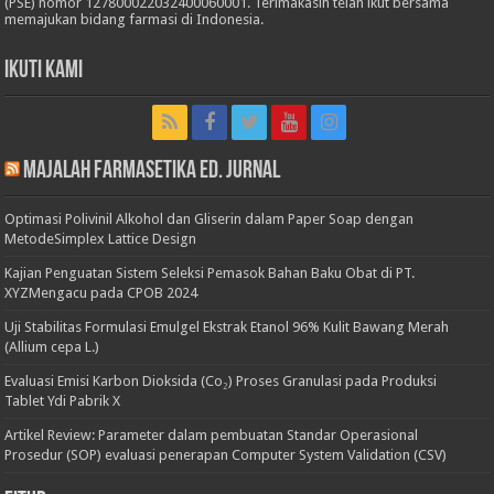
(PSE) nomor 127800022032400060001. Terimakasih telah ikut bersama
memajukan bidang farmasi di Indonesia.
Ikuti Kami
Majalah Farmasetika Ed. Jurnal
Optimasi Polivinil Alkohol dan Gliserin dalam Paper Soap dengan
MetodeSimplex Lattice Design
Kajian Penguatan Sistem Seleksi Pemasok Bahan Baku Obat di PT.
XYZMengacu pada CPOB 2024
Uji Stabilitas Formulasi Emulgel Ekstrak Etanol 96% Kulit Bawang Merah
(Allium cepa L.)
Evaluasi Emisi Karbon Dioksida (Co₂) Proses Granulasi pada Produksi
Tablet Ydi Pabrik X
Artikel Review: Parameter dalam pembuatan Standar Operasional
Prosedur (SOP) evaluasi penerapan Computer System Validation (CSV)