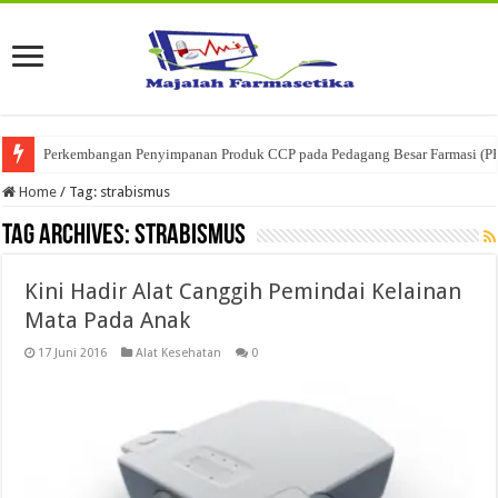
Perkembangan Penyimpanan Produk CCP pada Pedagang Besar Farmasi (P
Home
/
Tag:
strabismus
Tag Archives:
strabismus
Kini Hadir Alat Canggih Pemindai Kelainan
Mata Pada Anak
17 Juni 2016
Alat Kesehatan
0