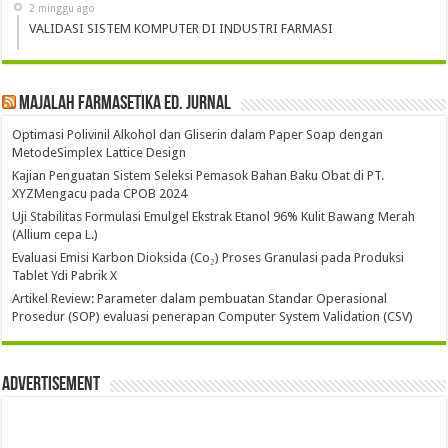
2 minggu ago
VALIDASI SISTEM KOMPUTER DI INDUSTRI FARMASI
Majalah Farmasetika Ed. Jurnal
Optimasi Polivinil Alkohol dan Gliserin dalam Paper Soap dengan
MetodeSimplex Lattice Design
Kajian Penguatan Sistem Seleksi Pemasok Bahan Baku Obat di PT.
XYZMengacu pada CPOB 2024
Uji Stabilitas Formulasi Emulgel Ekstrak Etanol 96% Kulit Bawang Merah
(Allium cepa L.)
Evaluasi Emisi Karbon Dioksida (Co₂) Proses Granulasi pada Produksi
Tablet Ydi Pabrik X
Artikel Review: Parameter dalam pembuatan Standar Operasional
Prosedur (SOP) evaluasi penerapan Computer System Validation (CSV)
Advertisement