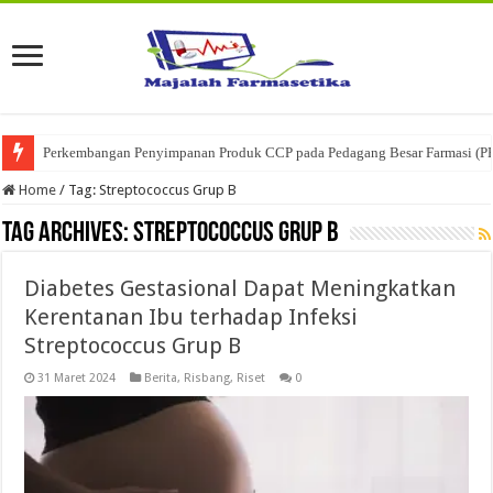
Perkembangan Penyimpanan Produk CCP pada Pedagang Besar Farmasi (P
Home
/
Tag:
Streptococcus Grup B
Tag Archives:
Streptococcus Grup B
Diabetes Gestasional Dapat Meningkatkan
Kerentanan Ibu terhadap Infeksi
Streptococcus Grup B
31 Maret 2024
Berita
,
Risbang
,
Riset
0