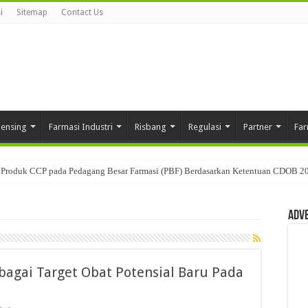
i
Sitemap
Contact Us
pensing
Farmasi Industri
Risbang
Regulasi
Partner
Far
Produk CCP pada Pedagang Besar Farmasi (PBF) Berdasarkan Ketentuan CDOB 2
Adv
agai Target Obat Potensial Baru Pada