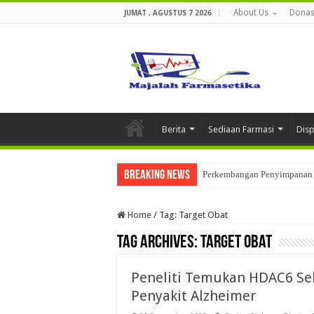
About Us
Donas
JUMAT , AGUSTUS 7 2026
Berita
Sediaan Farmasi
Dis
Breaking News
Perkembangan Penyimpanan 
Home
/
Tag:
Target Obat
Tag Archives:
Target Obat
Peneliti Temukan HDAC6 Seb
Penyakit Alzheimer