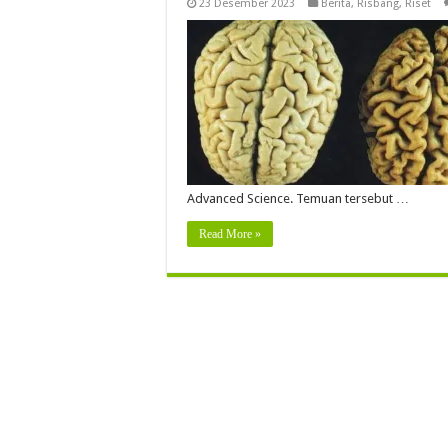
23 Desember 2023
Berita
,
Risbang
,
Riset
Advanced Science. Temuan tersebut …
Read More »