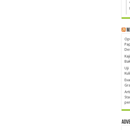
M
Opt
Pa
De
Kaj
Ba
Uji
Kul
Eva
Gra
Art
Sta
pen
Adv