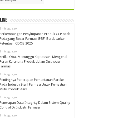
line
2 minggu ago
Perkembangan Penyimpanan Produk CCP pada
Pedagang Besar Farmasi (PBF) Berdasarkan
Ketentuan CDOB 2025
2 minggu ago
Ketika Obat Menunggu Keputusan: Mengenal
Peran Karantina Produk dalam Distribusi
Farmasi
2 minggu ago
Pentingnya Penerapan Pemantauan Partikel
Pada Industri Steril Farmasi Untuk Pemastian
Mutu Produk Steril
2 minggu ago
Penerapan Data Integrity Dalam Sistem Quality
Control Di Industri Farmasi
2 minggu ago