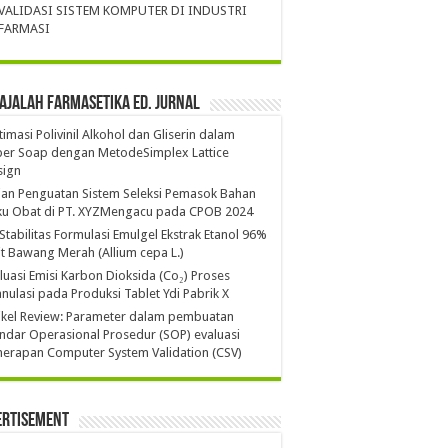
VALIDASI SISTEM KOMPUTER DI INDUSTRI
FARMASI
ajalah Farmasetika Ed. Jurnal
imasi Polivinil Alkohol dan Gliserin dalam
per Soap dengan MetodeSimplex Lattice
sign
ian Penguatan Sistem Seleksi Pemasok Bahan
ku Obat di PT. XYZMengacu pada CPOB 2024
 Stabilitas Formulasi Emulgel Ekstrak Etanol 96%
it Bawang Merah (Allium cepa L.)
luasi Emisi Karbon Dioksida (Co₂) Proses
nulasi pada Produksi Tablet Ydi Pabrik X
ikel Review: Parameter dalam pembuatan
ndar Operasional Prosedur (SOP) evaluasi
erapan Computer System Validation (CSV)
ertisement