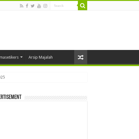
masetikers
Arsip Majalah
025
ertisement